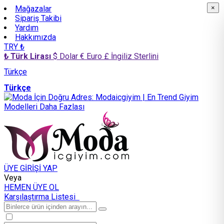
Mağazalar
×
×
Sipariş Takibi
Yardım
Hakkımızda
TRY ₺
₺ Türk Lirası
$ Dolar
€ Euro
£ İngiliz Sterlini
Türkçe
Türkçe
ÜYE GİRİŞİ YAP
Veya
HEMEN ÜYE OL
Karşılaştırma Listesi