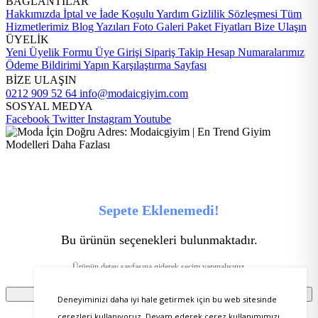
BAĞLANTILAR
Hakkımızda
İptal ve İade Koşulu
Yardım
Gizlilik Sözleşmesi
Tüm
Hizmetlerimiz
Blog Yazıları
Foto Galeri
Paket Fiyatları
Bize Ulaşın
ÜYELİK
Yeni Üyelik Formu
Üye Girişi
Sipariş Takip
Hesap Numaralarımız
Ödeme Bildirimi Yapın
Karşılaştırma Sayfası
BİZE ULAŞIN
0212 909 52 64
info@modaicgiyim.com
SOSYAL MEDYA
Facebook
Twitter
Instagram
Youtube
Sepete Eklenemedi!
Bu ürünün seçenekleri bulunmaktadır.
Ürünün detay sayfasına giderek seçim yapmalısınız.
Tamam
Deneyiminizi daha iyi hale getirmek için bu web sitesinde
çerezleri kullanıyoruz. Devam ederek çerez kullanımımızı