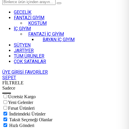
GECELİK
FANTAZİ GİYİM
KOSTÜM
İÇ GİYİM
FANTAZİ İÇ GİYİM
BAYAN İÇ GİYİM
SÜTYEN
JARTİYER
TÜM ÜRÜNLER
ÇOK SATANLAR
ÜYE GİRİŞİ
FAVORİLER
SEPET
FİLTRELE
Sadece
Ücretsiz Kargo
Yeni Gelenler
Fırsat Ürünleri
İndirimdeki Ürünler
Taksit Seçeneği Olanlar
Hızlı Gönderi