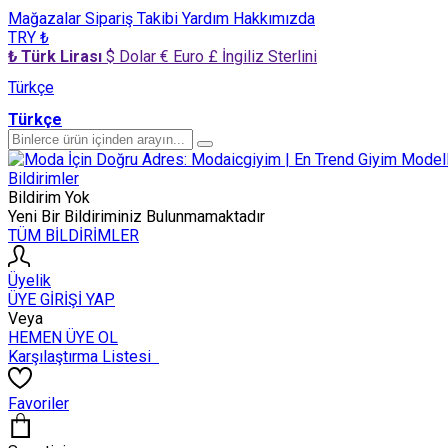
Mağazalar
Sipariş Takibi
Yardım
Hakkımızda
TRY ₺
₺ Türk Lirası
$ Dolar
€ Euro
£ İngiliz Sterlini
Türkçe
Türkçe
Bildirimler
Bildirim Yok
Yeni Bir Bildiriminiz Bulunmamaktadır
TÜM BİLDİRİMLER
Üyelik
ÜYE GİRİŞİ YAP
Veya
HEMEN ÜYE OL
Karşılaştırma Listesi
Favoriler