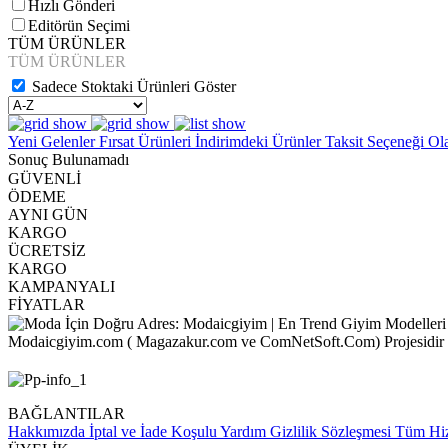
Hızlı Gönderi
Editörün Seçimi
TÜM ÜRÜNLER
TÜM ÜRÜNLER
Sadece Stoktaki Ürünleri Göster
Yeni Gelenler
Fırsat Ürünleri
İndirimdeki Ürünler
Taksit Seçeneği Ol
Sonuç Bulunamadı
GÜVENLİ
ÖDEME
AYNI GÜN
KARGO
ÜCRETSİZ
KARGO
KAMPANYALI
FİYATLAR
Modaicgiyim.com ( Magazakur.com ve ComNetSoft.Com) Projesidir
BAĞLANTILAR
Hakkımızda
İptal ve İade Koşulu
Yardım
Gizlilik Sözleşmesi
Tüm Hiz