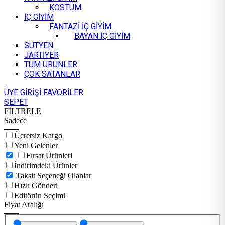
KOSTÜM
İÇ GİYİM
FANTAZİ İÇ GİYİM
BAYAN İÇ GİYİM
SÜTYEN
JARTİYER
TÜM ÜRÜNLER
ÇOK SATANLAR
ÜYE GİRİŞİ
FAVORİLER
SEPET
FİLTRELE
Sadece
Ücretsiz Kargo
Yeni Gelenler
Fırsat Ürünleri
İndirimdeki Ürünler
Taksit Seçeneği Olanlar
Hızlı Gönderi
Editörün Seçimi
Fiyat Aralığı