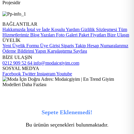
Projesidir
BAĞLANTILAR
Hakkımızda
İptal ve İade Koşulu
Yardım
Gizlilik Sözleşmesi
Tüm
Hizmetlerimiz
Blog Yazıları
Foto Galeri
Paket Fiyatları
Bize Ulaşın
ÜYELİK
Yeni Üyelik Formu
Üye Girişi
Sipariş Takip
Hesap Numaralarımız
Ödeme Bildirimi Yapın
Karşılaştırma Sayfası
BİZE ULAŞIN
0212 909 52 64
info@modaicgiyim.com
SOSYAL MEDYA
Facebook
Twitter
Instagram
Youtube
Sepete Eklenemedi!
Bu ürünün seçenekleri bulunmaktadır.