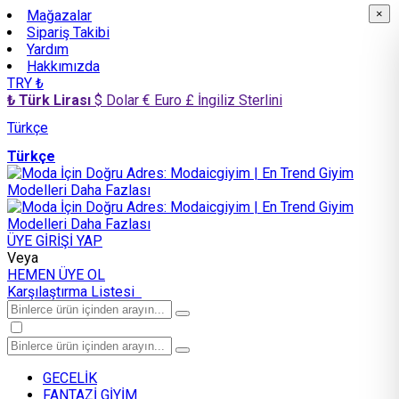
Mağazalar
×
×
Sipariş Takibi
Yardım
Hakkımızda
TRY ₺
₺ Türk Lirası
$ Dolar
€ Euro
£ İngiliz Sterlini
Türkçe
Türkçe
ÜYE GİRİŞİ YAP
Veya
HEMEN ÜYE OL
Karşılaştırma Listesi
GECELİK
FANTAZİ GİYİM