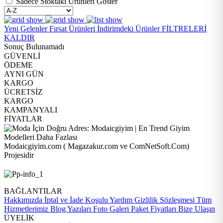
Sadece Stoktaki Ürünleri Göster
Yeni Gelenler
Fırsat Ürünleri
İndirimdeki Ürünler
FİLTRELERİ
KALDIR
Sonuç Bulunamadı
GÜVENLİ
ÖDEME
AYNI GÜN
KARGO
ÜCRETSİZ
KARGO
KAMPANYALI
FİYATLAR
Modaicgiyim.com ( Magazakur.com ve ComNetSoft.Com)
Projesidir
BAĞLANTILAR
Hakkımızda
İptal ve İade Koşulu
Yardım
Gizlilik Sözleşmesi
Tüm
Hizmetlerimiz
Blog Yazıları
Foto Galeri
Paket Fiyatları
Bize Ulaşın
ÜYELİK