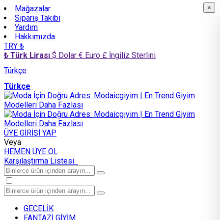
Mağazalar
×
×
Sipariş Takibi
Yardım
Hakkımızda
TRY ₺
₺ Türk Lirası
$ Dolar
€ Euro
£ İngiliz Sterlini
Türkçe
Türkçe
ÜYE GİRİŞİ YAP
Veya
HEMEN ÜYE OL
Karşılaştırma Listesi
GECELİK
FANTAZİ GİYİM