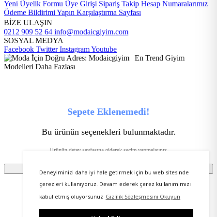
Yeni Üyelik Formu
Üye Girişi
Sipariş Takip
Hesap Numaralarımız
Ödeme Bildirimi Yapın
Karşılaştırma Sayfası
BİZE ULAŞIN
0212 909 52 64
info@modaicgiyim.com
SOSYAL MEDYA
Facebook
Twitter
Instagram
Youtube
Sepete Eklenemedi!
Bu ürünün seçenekleri bulunmaktadır.
Ürünün detay sayfasına giderek seçim yapmalısınız.
Tamam
Deneyiminizi daha iyi hale getirmek için bu web sitesinde
çerezleri kullanıyoruz. Devam ederek çerez kullanımımızı
kabul etmiş oluyorsunuz
Gizlilik Sözleşmesini Okuyun
Ürünü favorilere ekleyebilmeniz için üye girişi