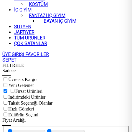
KOSTÜM
İÇ GİYİM
FANTAZİ İÇ GİYİM
BAYAN İÇ GİYİM
SÜTYEN
JARTİYER
TÜM ÜRÜNLER
ÇOK SATANLAR
ÜYE GİRİŞİ
FAVORİLER
SEPET
FİLTRELE
Sadece
Ücretsiz Kargo
Yeni Gelenler
Fırsat Ürünleri
İndirimdeki Ürünler
Taksit Seçeneği Olanlar
Hızlı Gönderi
Editörün Seçimi
Fiyat Aralığı