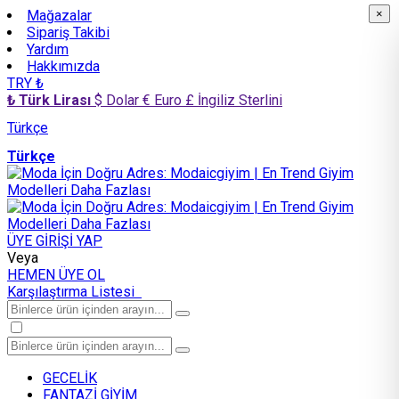
Mağazalar
×
×
Sipariş Takibi
Yardım
Hakkımızda
TRY ₺
₺ Türk Lirası
$ Dolar
€ Euro
£ İngiliz Sterlini
Türkçe
Türkçe
ÜYE GİRİŞİ YAP
Veya
HEMEN ÜYE OL
Karşılaştırma Listesi
GECELİK
FANTAZİ GİYİM