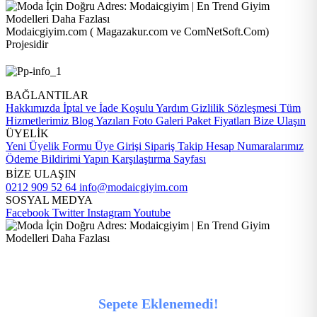
Modaicgiyim.com ( Magazakur.com ve ComNetSoft.Com)
Projesidir
BAĞLANTILAR
Hakkımızda
İptal ve İade Koşulu
Yardım
Gizlilik Sözleşmesi
Tüm
Hizmetlerimiz
Blog Yazıları
Foto Galeri
Paket Fiyatları
Bize Ulaşın
ÜYELİK
Yeni Üyelik Formu
Üye Girişi
Sipariş Takip
Hesap Numaralarımız
Ödeme Bildirimi Yapın
Karşılaştırma Sayfası
BİZE ULAŞIN
0212 909 52 64
info@modaicgiyim.com
SOSYAL MEDYA
Facebook
Twitter
Instagram
Youtube
Sepete Eklenemedi!