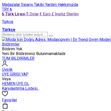
Mağazalar
Sipariş Takibi
Yardım
Hakkımızda
TRY ₺
₺ Türk Lirası
$ Dolar
€ Euro
£ İngiliz Sterlini
Türkçe
Türkçe
Bildirimler
Bildirim Yok
Yeni Bir Bildiriminiz Bulunmamaktadır
TÜM BİLDİRİMLER
Üyelik
ÜYE GİRİŞİ YAP
Veya
HEMEN ÜYE OL
Karşılaştırma Listesi
Favoriler