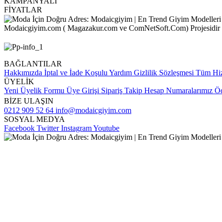
KAMPANYALI
FİYATLAR
Modaicgiyim.com ( Magazakur.com ve ComNetSoft.Com) Projesidir
BAĞLANTILAR
Hakkımızda
İptal ve İade Koşulu
Yardım
Gizlilik Sözleşmesi
Tüm Hiz
ÜYELİK
Yeni Üyelik Formu
Üye Girişi
Sipariş Takip
Hesap Numaralarımız
Öd
BİZE ULAŞIN
0212 909 52 64
info@modaicgiyim.com
SOSYAL MEDYA
Facebook
Twitter
Instagram
Youtube