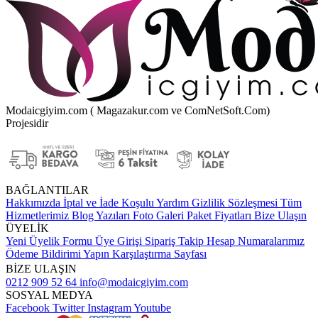
Modaicgiyim.com ( Magazakur.com ve ComNetSoft.Com)
Projesidir
BAĞLANTILAR
Hakkımızda
İptal ve İade Koşulu
Yardım
Gizlilik Sözleşmesi
Tüm
Hizmetlerimiz
Blog Yazıları
Foto Galeri
Paket Fiyatları
Bize Ulaşın
ÜYELİK
Yeni Üyelik Formu
Üye Girişi
Sipariş Takip
Hesap Numaralarımız
Ödeme Bildirimi Yapın
Karşılaştırma Sayfası
BİZE ULAŞIN
0212 909 52 64
info@modaicgiyim.com
SOSYAL MEDYA
Facebook
Twitter
Instagram
Youtube