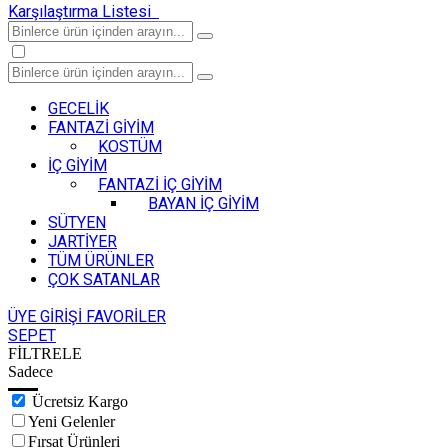
Karşılaştırma Listesi
GECELİK
FANTAZİ GİYİM
KOSTÜM
İÇ GİYİM
FANTAZİ İÇ GİYİM
BAYAN İÇ GİYİM
SÜTYEN
JARTİYER
TÜM ÜRÜNLER
ÇOK SATANLAR
ÜYE GİRİŞİ
FAVORİLER
SEPET
FİLTRELE
Sadece
Ücretsiz Kargo
Yeni Gelenler
Fırsat Ürünleri