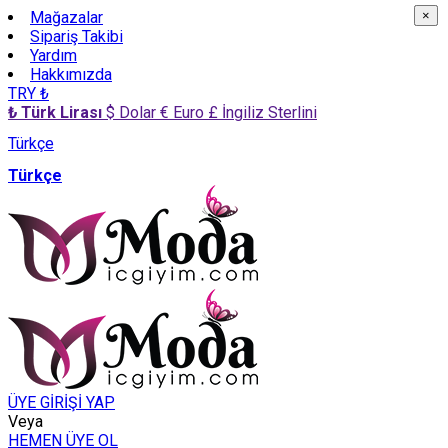
Mağazalar
×
×
Sipariş Takibi
Yardım
Hakkımızda
TRY ₺
₺ Türk Lirası
$ Dolar
€ Euro
£ İngiliz Sterlini
Türkçe
Türkçe
ÜYE GİRİŞİ YAP
Veya
HEMEN ÜYE OL