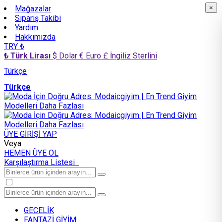
Mağazalar
×
×
Sipariş Takibi
Yardım
Hakkımızda
TRY ₺
₺ Türk Lirası
$ Dolar
€ Euro
£ İngiliz Sterlini
Türkçe
Türkçe
ÜYE GİRİŞİ YAP
Veya
HEMEN ÜYE OL
Karşılaştırma Listesi
GECELİK
FANTAZİ GİYİM