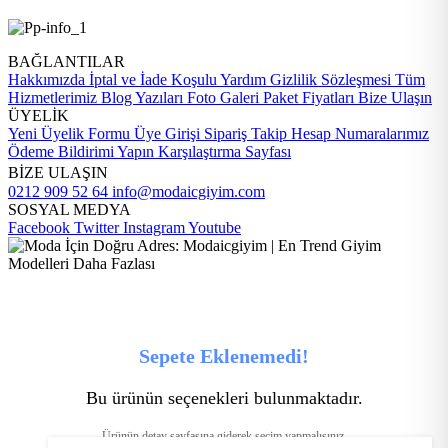
BAĞLANTILAR
Hakkımızda
İptal ve İade Koşulu
Yardım
Gizlilik Sözleşmesi
Tüm
Hizmetlerimiz
Blog Yazıları
Foto Galeri
Paket Fiyatları
Bize Ulaşın
ÜYELİK
Yeni Üyelik Formu
Üye Girişi
Sipariş Takip
Hesap Numaralarımız
Ödeme Bildirimi Yapın
Karşılaştırma Sayfası
BİZE ULAŞIN
0212 909 52 64
info@modaicgiyim.com
SOSYAL MEDYA
Facebook
Twitter
Instagram
Youtube
Sepete Eklenemedi!
Bu ürünün seçenekleri bulunmaktadır.
Ürünün detay sayfasına giderek seçim yapmalısınız.