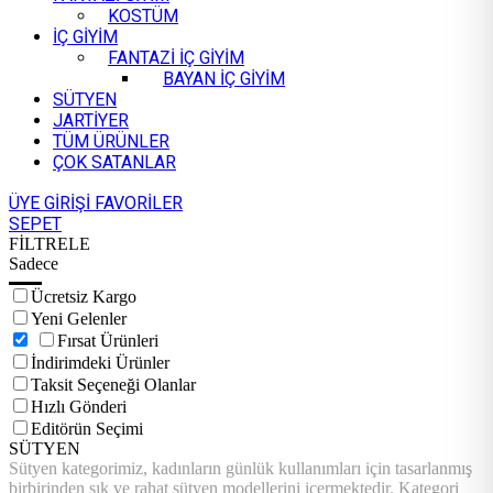
KOSTÜM
İÇ GİYİM
FANTAZİ İÇ GİYİM
BAYAN İÇ GİYİM
SÜTYEN
JARTİYER
TÜM ÜRÜNLER
ÇOK SATANLAR
ÜYE GİRİŞİ
FAVORİLER
SEPET
FİLTRELE
Sadece
Ücretsiz Kargo
Yeni Gelenler
Fırsat Ürünleri
İndirimdeki Ürünler
Taksit Seçeneği Olanlar
Hızlı Gönderi
Editörün Seçimi
SÜTYEN
Sütyen kategorimiz, kadınların günlük kullanımları için tasarlanmış
birbirinden şık ve rahat sütyen modellerini içermektedir. Kategori