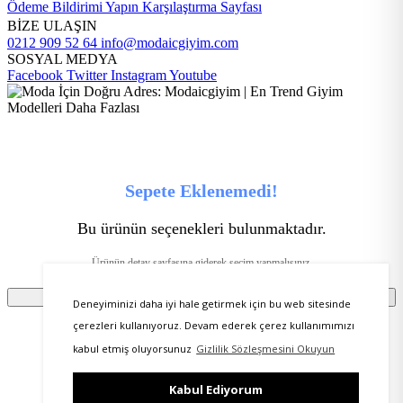
Ödeme Bildirimi Yapın
Karşılaştırma Sayfası
BİZE ULAŞIN
0212 909 52 64
info@modaicgiyim.com
SOSYAL MEDYA
Facebook
Twitter
Instagram
Youtube
Sepete Eklenemedi!
Bu ürünün seçenekleri bulunmaktadır.
Ürünün detay sayfasına giderek seçim yapmalısınız.
Tamam
Deneyiminizi daha iyi hale getirmek için bu web sitesinde
çerezleri kullanıyoruz. Devam ederek çerez kullanımımızı
kabul etmiş oluyorsunuz
Gizlilik Sözleşmesini Okuyun
Ürünü favorilere ekleyebilmeniz için üye girişi
Kabul Ediyorum
yapmanız gerekmektedir.