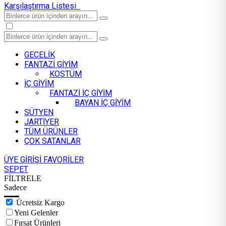
Karşılaştırma Listesi
GECELİK
FANTAZİ GİYİM
KOSTÜM
İÇ GİYİM
FANTAZİ İÇ GİYİM
BAYAN İÇ GİYİM
SÜTYEN
JARTİYER
TÜM ÜRÜNLER
ÇOK SATANLAR
ÜYE GİRİŞİ
FAVORİLER
SEPET
FİLTRELE
Sadece
Ücretsiz Kargo
Yeni Gelenler
Fırsat Ürünleri