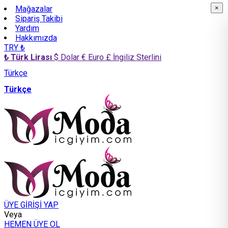
Mağazalar
×
×
Sipariş Takibi
Yardım
Hakkımızda
TRY ₺
₺ Türk Lirası
$ Dolar
€ Euro
£ İngiliz Sterlini
Türkçe
Türkçe
ÜYE GİRİŞİ YAP
Veya
HEMEN ÜYE OL