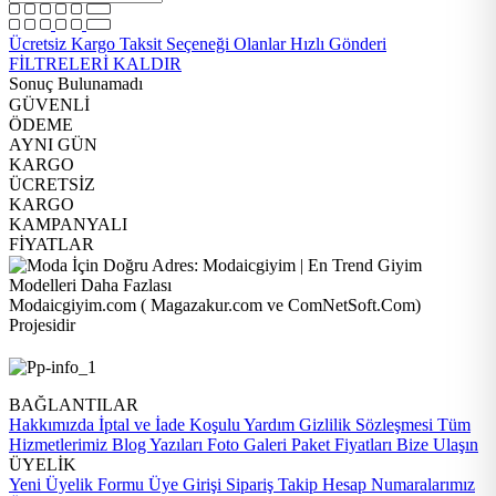
Ücretsiz Kargo
Taksit Seçeneği Olanlar
Hızlı Gönderi
FİLTRELERİ KALDIR
Sonuç Bulunamadı
GÜVENLİ
ÖDEME
AYNI GÜN
KARGO
ÜCRETSİZ
KARGO
KAMPANYALI
FİYATLAR
Modaicgiyim.com ( Magazakur.com ve ComNetSoft.Com)
Projesidir
BAĞLANTILAR
Hakkımızda
İptal ve İade Koşulu
Yardım
Gizlilik Sözleşmesi
Tüm
Hizmetlerimiz
Blog Yazıları
Foto Galeri
Paket Fiyatları
Bize Ulaşın
ÜYELİK
Yeni Üyelik Formu
Üye Girişi
Sipariş Takip
Hesap Numaralarımız