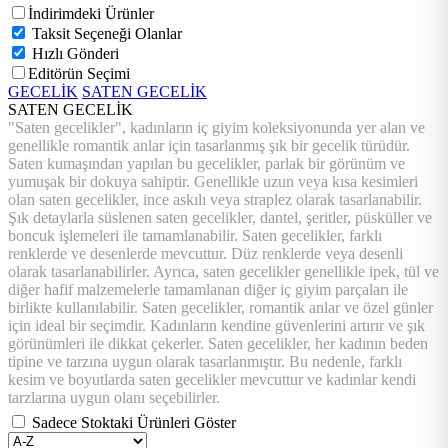
İndirimdeki Ürünler
Taksit Seçeneği Olanlar
Hızlı Gönderi
Editörün Seçimi
GECELİK
SATEN GECELİK
SATEN GECELİK
"Saten gecelikler", kadınların iç giyim koleksiyonunda yer alan ve
genellikle romantik anlar için tasarlanmış şık bir gecelik türüdür.
Saten kumaşından yapılan bu gecelikler, parlak bir görünüm ve
yumuşak bir dokuya sahiptir. Genellikle uzun veya kısa kesimleri
olan saten gecelikler, ince askılı veya straplez olarak tasarlanabilir.
Şık detaylarla süslenen saten gecelikler, dantel, şeritler, püsküller ve
boncuk işlemeleri ile tamamlanabilir. Saten gecelikler, farklı
renklerde ve desenlerde mevcuttur. Düz renklerde veya desenli
olarak tasarlanabilirler. Ayrıca, saten gecelikler genellikle ipek, tül ve
diğer hafif malzemelerle tamamlanan diğer iç giyim parçaları ile
birlikte kullanılabilir. Saten gecelikler, romantik anlar ve özel günler
için ideal bir seçimdir. Kadınların kendine güvenlerini artırır ve şık
görünümleri ile dikkat çekerler. Saten gecelikler, her kadının beden
tipine ve tarzına uygun olarak tasarlanmıştır. Bu nedenle, farklı
kesim ve boyutlarda saten gecelikler mevcuttur ve kadınlar kendi
tarzlarına uygun olanı seçebilirler.
Sadece Stoktaki Ürünleri Göster