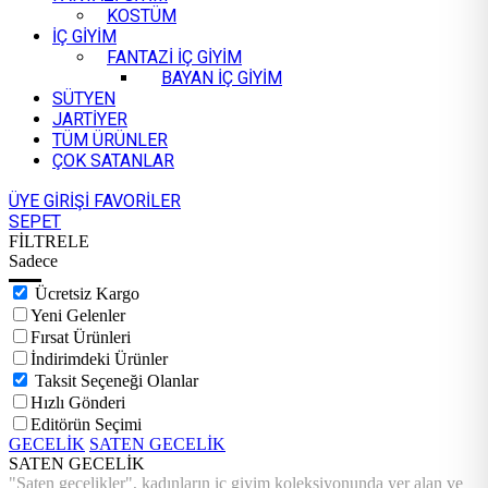
KOSTÜM
İÇ GİYİM
FANTAZİ İÇ GİYİM
BAYAN İÇ GİYİM
SÜTYEN
JARTİYER
TÜM ÜRÜNLER
ÇOK SATANLAR
ÜYE GİRİŞİ
FAVORİLER
SEPET
FİLTRELE
Sadece
Ücretsiz Kargo
Yeni Gelenler
Fırsat Ürünleri
İndirimdeki Ürünler
Taksit Seçeneği Olanlar
Hızlı Gönderi
Editörün Seçimi
GECELİK
SATEN GECELİK
SATEN GECELİK
"Saten gecelikler", kadınların iç giyim koleksiyonunda yer alan ve