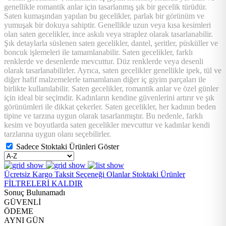
genellikle romantik anlar için tasarlanmış şık bir gecelik türüdür.
Saten kumaşından yapılan bu gecelikler, parlak bir görünüm ve
yumuşak bir dokuya sahiptir. Genellikle uzun veya kısa kesimleri
olan saten gecelikler, ince askılı veya straplez olarak tasarlanabilir.
Şık detaylarla süslenen saten gecelikler, dantel, şeritler, püsküller ve
boncuk işlemeleri ile tamamlanabilir. Saten gecelikler, farklı
renklerde ve desenlerde mevcuttur. Düz renklerde veya desenli
olarak tasarlanabilirler. Ayrıca, saten gecelikler genellikle ipek, tül ve
diğer hafif malzemelerle tamamlanan diğer iç giyim parçaları ile
birlikte kullanılabilir. Saten gecelikler, romantik anlar ve özel günler
için ideal bir seçimdir. Kadınların kendine güvenlerini artırır ve şık
görünümleri ile dikkat çekerler. Saten gecelikler, her kadının beden
tipine ve tarzına uygun olarak tasarlanmıştır. Bu nedenle, farklı
kesim ve boyutlarda saten gecelikler mevcuttur ve kadınlar kendi
tarzlarına uygun olanı seçebilirler.
Sadece Stoktaki Ürünleri Göster
Ücretsiz Kargo
Taksit Seçeneği Olanlar
Stoktaki Ürünler
FİLTRELERİ KALDIR
Sonuç Bulunamadı
GÜVENLİ
ÖDEME
AYNI GÜN