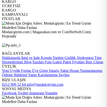
KARGO
ÜCRETSİZ
KARGO
KAMPANYALI
FİYATLAR
Modaicgiyim.com ( Magazakur.com ve ComNetSoft.Com)
Projesidir
BAĞLANTILAR
Hakkımızda
İptal ve İade Koşulu
Yardım
Gizlilik Sözleşmesi
Tüm
Hizmetlerimiz
Blog Yazıları
Foto Galeri
Paket Fiyatları
Bize Ulaşın
ÜYELİK
Yeni Üyelik Formu
Üye Girişi
Sipariş Takip
Hesap Numaralarımız
Ödeme Bildirimi Yapın
Karşılaştırma Sayfası
BİZE ULAŞIN
0212 909 52 64
info@modaicgiyim.com
SOSYAL MEDYA
Facebook
Twitter
Instagram
Youtube