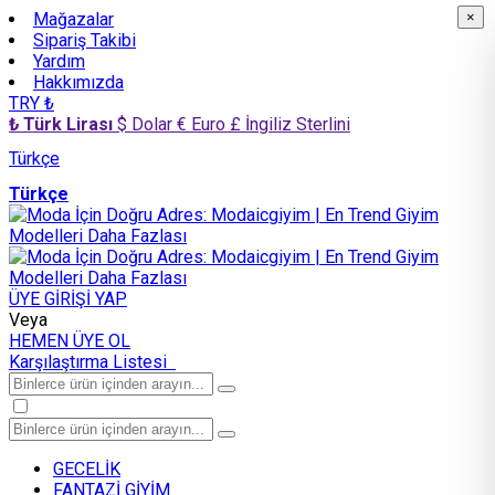
Mağazalar
×
×
Sipariş Takibi
Yardım
Hakkımızda
TRY ₺
₺ Türk Lirası
$ Dolar
€ Euro
£ İngiliz Sterlini
Türkçe
Türkçe
ÜYE GİRİŞİ YAP
Veya
HEMEN ÜYE OL
Karşılaştırma Listesi
GECELİK
FANTAZİ GİYİM