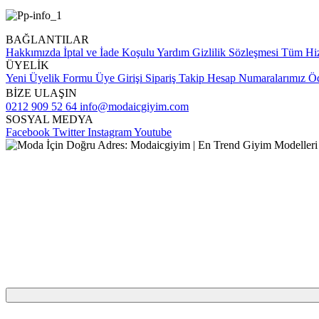
BAĞLANTILAR
Hakkımızda
İptal ve İade Koşulu
Yardım
Gizlilik Sözleşmesi
Tüm Hiz
ÜYELİK
Yeni Üyelik Formu
Üye Girişi
Sipariş Takip
Hesap Numaralarımız
Öd
BİZE ULAŞIN
0212 909 52 64
info@modaicgiyim.com
SOSYAL MEDYA
Facebook
Twitter
Instagram
Youtube