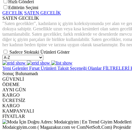
Hızlı Gönderi
Editörün Seçimi
GECELİK
SATEN GECELİK
SATEN GECELİK
"Saten gecelikler", kadınların iç giyim koleksiyonunda yer alan ve gen
dokuya sahiptir. Genellikle uzun veya kısa kesimleri olan saten gecelikle
tamamlanabilir. Saten gecelikler, farklı renklerde ve desenlerde mevcut
diğer iç giyim parçaları ile birlikte kullanılabilir. Saten gecelikler, ro
her kadının beden tipine ve tarzına uygun olarak tasarlanmıştır. Bu ned
Sadece Stoktaki Ürünleri Göster
Yeni Gelenler
Fırsat Ürünleri
Taksit Seçeneği Olanlar
FİLTRELERİ
Sonuç Bulunamadı
GÜVENLİ
ÖDEME
AYNI GÜN
KARGO
ÜCRETSİZ
KARGO
KAMPANYALI
FİYATLAR
Modaicgiyim.com ( Magazakur.com ve ComNetSoft.Com) Projesidir