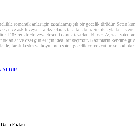
ellikle romantik anlar için tasarlanmış şık bir gecelik türüdür. Saten 
r, ince askılı veya straplez olarak tasarlanabilir. Şık detaylarla süslenen
tur. Düz renklerde veya desenli olarak tasarlanabilirler. Ayrıca, saten g
mantik anlar ve özel günler için ideal bir seçimdir. Kadınların kendine güv
enle, farklı kesim ve boyutlarda saten gecelikler mevcuttur ve kadınlar k
 KALDIR