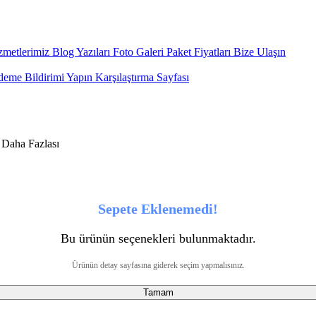
metlerimiz
Blog Yazıları
Foto Galeri
Paket Fiyatları
Bize Ulaşın
eme Bildirimi Yapın
Karşılaştırma Sayfası
Sepete Eklenemedi!
Bu ürünün seçenekleri bulunmaktadır.
Ürünün detay sayfasına giderek seçim yapmalısınız.
Tamam