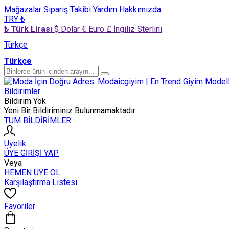
Mağazalar
Sipariş Takibi
Yardım
Hakkımızda
TRY ₺
₺ Türk Lirası
$ Dolar
€ Euro
£ İngiliz Sterlini
Türkçe
Türkçe
Bildirimler
Bildirim Yok
Yeni Bir Bildiriminiz Bulunmamaktadır
TÜM BİLDİRİMLER
Üyelik
ÜYE GİRİŞİ YAP
Veya
HEMEN ÜYE OL
Karşılaştırma Listesi
Favoriler