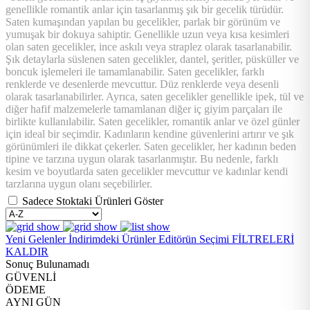
genellikle romantik anlar için tasarlanmış şık bir gecelik türüdür.
Saten kumaşından yapılan bu gecelikler, parlak bir görünüm ve
yumuşak bir dokuya sahiptir. Genellikle uzun veya kısa kesimleri
olan saten gecelikler, ince askılı veya straplez olarak tasarlanabilir.
Şık detaylarla süslenen saten gecelikler, dantel, şeritler, püsküller ve
boncuk işlemeleri ile tamamlanabilir. Saten gecelikler, farklı
renklerde ve desenlerde mevcuttur. Düz renklerde veya desenli
olarak tasarlanabilirler. Ayrıca, saten gecelikler genellikle ipek, tül ve
diğer hafif malzemelerle tamamlanan diğer iç giyim parçaları ile
birlikte kullanılabilir. Saten gecelikler, romantik anlar ve özel günler
için ideal bir seçimdir. Kadınların kendine güvenlerini artırır ve şık
görünümleri ile dikkat çekerler. Saten gecelikler, her kadının beden
tipine ve tarzına uygun olarak tasarlanmıştır. Bu nedenle, farklı
kesim ve boyutlarda saten gecelikler mevcuttur ve kadınlar kendi
tarzlarına uygun olanı seçebilirler.
Sadece Stoktaki Ürünleri Göster
Yeni Gelenler
İndirimdeki Ürünler
Editörün Seçimi
FİLTRELERİ
KALDIR
Sonuç Bulunamadı
GÜVENLİ
ÖDEME
AYNI GÜN