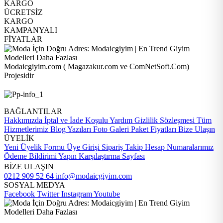
KARGO
ÜCRETSİZ
KARGO
KAMPANYALI
FİYATLAR
Modaicgiyim.com ( Magazakur.com ve ComNetSoft.Com)
Projesidir
BAĞLANTILAR
Hakkımızda
İptal ve İade Koşulu
Yardım
Gizlilik Sözleşmesi
Tüm
Hizmetlerimiz
Blog Yazıları
Foto Galeri
Paket Fiyatları
Bize Ulaşın
ÜYELİK
Yeni Üyelik Formu
Üye Girişi
Sipariş Takip
Hesap Numaralarımız
Ödeme Bildirimi Yapın
Karşılaştırma Sayfası
BİZE ULAŞIN
0212 909 52 64
info@modaicgiyim.com
SOSYAL MEDYA
Facebook
Twitter
Instagram
Youtube