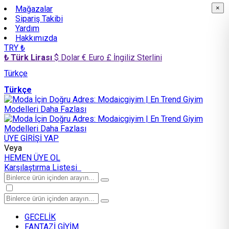
Mağazalar
×
×
Sipariş Takibi
Yardım
Hakkımızda
TRY ₺
₺ Türk Lirası
$ Dolar
€ Euro
£ İngiliz Sterlini
Türkçe
Türkçe
ÜYE GİRİŞİ YAP
Veya
HEMEN ÜYE OL
Karşılaştırma Listesi
GECELİK
FANTAZİ GİYİM