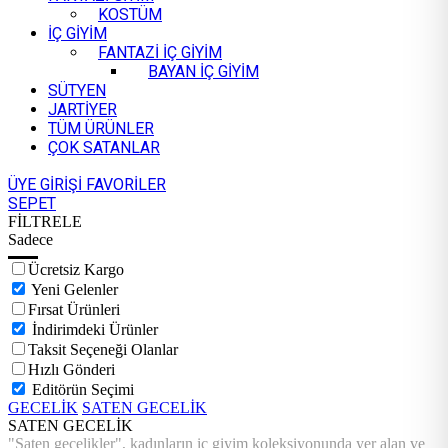
KOSTÜM
İÇ GİYİM
FANTAZİ İÇ GİYİM
BAYAN İÇ GİYİM
SÜTYEN
JARTİYER
TÜM ÜRÜNLER
ÇOK SATANLAR
ÜYE GİRİŞİ
FAVORİLER
SEPET
FİLTRELE
Sadece
Ücretsiz Kargo
Yeni Gelenler
Fırsat Ürünleri
İndirimdeki Ürünler
Taksit Seçeneği Olanlar
Hızlı Gönderi
Editörün Seçimi
GECELİK
SATEN GECELİK
SATEN GECELİK
"Saten gecelikler", kadınların iç giyim koleksiyonunda yer alan ve