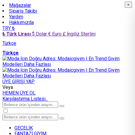
Mağazalar
×
×
Sipariş Takibi
Yardım
Hakkımızda
TRY ₺
₺ Türk Lirası
$ Dolar
€ Euro
£ İngiliz Sterlini
Türkçe
Türkçe
ÜYE GİRİŞİ YAP
Veya
HEMEN ÜYE OL
Karşılaştırma Listesi
GECELİK
FANTAZİ GİYİM