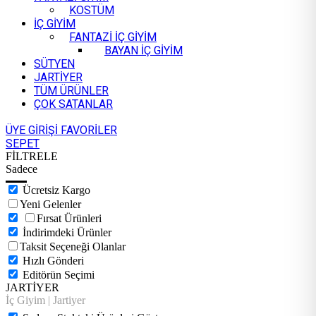
KOSTÜM
İÇ GİYİM
FANTAZİ İÇ GİYİM
BAYAN İÇ GİYİM
SÜTYEN
JARTİYER
TÜM ÜRÜNLER
ÇOK SATANLAR
ÜYE GİRİŞİ
FAVORİLER
SEPET
FİLTRELE
Sadece
Ücretsiz Kargo
Yeni Gelenler
Fırsat Ürünleri
İndirimdeki Ürünler
Taksit Seçeneği Olanlar
Hızlı Gönderi
Editörün Seçimi
JARTİYER
İç Giyim | Jartiyer