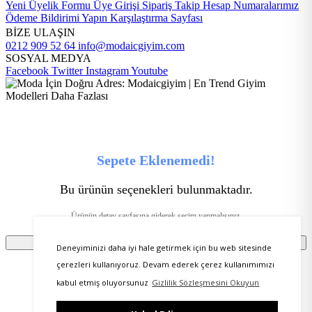
Yeni Üyelik Formu
Üye Girişi
Sipariş Takip
Hesap Numaralarımız
Ödeme Bildirimi Yapın
Karşılaştırma Sayfası
BİZE ULAŞIN
0212 909 52 64
info@modaicgiyim.com
SOSYAL MEDYA
Facebook
Twitter
Instagram
Youtube
Sepete Eklenemedi!
Bu ürünün seçenekleri bulunmaktadır.
Ürünün detay sayfasına giderek seçim yapmalısınız.
Tamam
Deneyiminizi daha iyi hale getirmek için bu web sitesinde
çerezleri kullanıyoruz. Devam ederek çerez kullanımımızı
kabul etmiş oluyorsunuz
Gizlilik Sözleşmesini Okuyun
Ürünü favorilere ekleyebilmeniz için üye girişi