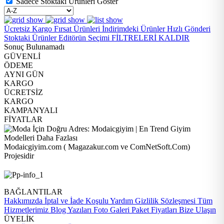
Sadece Stoktaki Ürünleri Göster
Ücretsiz Kargo
Fırsat Ürünleri
İndirimdeki Ürünler
Hızlı Gönderi
Stoktaki Ürünler
Editörün Seçimi
FİLTRELERİ KALDIR
Sonuç Bulunamadı
GÜVENLİ
ÖDEME
AYNI GÜN
KARGO
ÜCRETSİZ
KARGO
KAMPANYALI
FİYATLAR
Modaicgiyim.com ( Magazakur.com ve ComNetSoft.Com)
Projesidir
BAĞLANTILAR
Hakkımızda
İptal ve İade Koşulu
Yardım
Gizlilik Sözleşmesi
Tüm
Hizmetlerimiz
Blog Yazıları
Foto Galeri
Paket Fiyatları
Bize Ulaşın
ÜYELİK