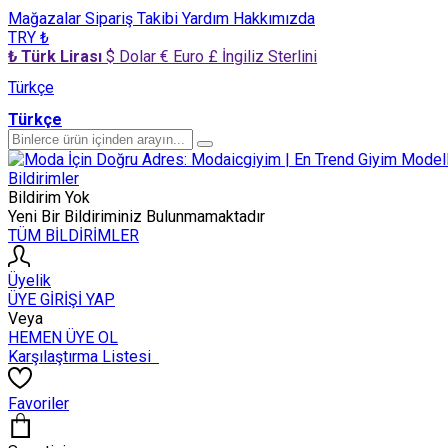
Mağazalar
Sipariş Takibi
Yardım
Hakkımızda
TRY ₺
₺ Türk Lirası
$ Dolar
€ Euro
£ İngiliz Sterlini
Türkçe
Türkçe
Bildirimler
Bildirim Yok
Yeni Bir Bildiriminiz Bulunmamaktadır
TÜM BİLDİRİMLER
Üyelik
ÜYE GİRİŞİ YAP
Veya
HEMEN ÜYE OL
Karşılaştırma Listesi
Favoriler