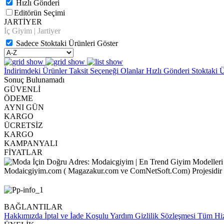
Hızlı Gönderi
Editörün Seçimi
JARTİYER
İç Giyim | Jartiyer
Sadece Stoktaki Ürünleri Göster
İndirimdeki Ürünler
Taksit Seçeneği Olanlar
Hızlı Gönderi
Stoktaki 
Sonuç Bulunamadı
GÜVENLİ
ÖDEME
AYNI GÜN
KARGO
ÜCRETSİZ
KARGO
KAMPANYALI
FİYATLAR
Modaicgiyim.com ( Magazakur.com ve ComNetSoft.Com) Projesidir
BAĞLANTILAR
Hakkımızda
İptal ve İade Koşulu
Yardım
Gizlilik Sözleşmesi
Tüm Hiz