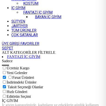
KOSTÜM
İÇ GİYİM
FANTAZİ İÇ GİYİM
BAYAN İÇ GİYİM
SÜTYEN
JARTİYER
TÜM ÜRÜNLER
ÇOK SATANLAR
ÜYE GİRİŞİ
FAVORİLER
SEPET
ALT KATEGORİLER
FİLTRELE
FANTAZİ İÇ GİYİM
Sadece
Ücretsiz Kargo
Yeni Gelenler
Fırsat Ürünleri
İndirimdeki Ürünler
Taksit Seçeneği Olanlar
Hızlı Gönderi
Editörün Seçimi
İÇ GİYİM
İç giyim kategorimizde, kadınların ve erkeklerin günlük kullanım