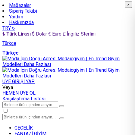
Mağazalar
×
×
Sipariş Takibi
Yardım
Hakkımızda
TRY ₺
₺ Türk Lirası
$ Dolar
€ Euro
£ İngiliz Sterlini
Türkçe
Türkçe
ÜYE GİRİŞİ YAP
Veya
HEMEN ÜYE OL
Karşılaştırma Listesi
GECELİK
FANTAZİ GİYİM