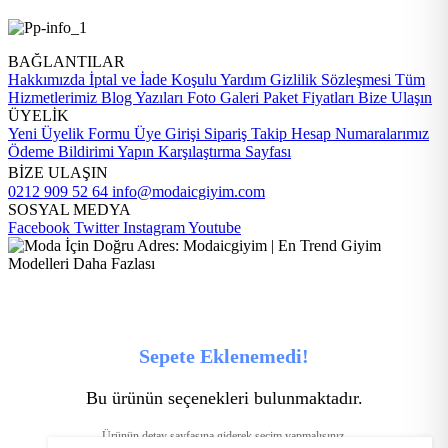
BAĞLANTILAR
Hakkımızda
İptal ve İade Koşulu
Yardım
Gizlilik Sözleşmesi
Tüm
Hizmetlerimiz
Blog Yazıları
Foto Galeri
Paket Fiyatları
Bize Ulaşın
ÜYELİK
Yeni Üyelik Formu
Üye Girişi
Sipariş Takip
Hesap Numaralarımız
Ödeme Bildirimi Yapın
Karşılaştırma Sayfası
BİZE ULAŞIN
0212 909 52 64
info@modaicgiyim.com
SOSYAL MEDYA
Facebook
Twitter
Instagram
Youtube
Sepete Eklenemedi!
Bu ürünün seçenekleri bulunmaktadır.
Ürünün detay sayfasına giderek seçim yapmalısınız.