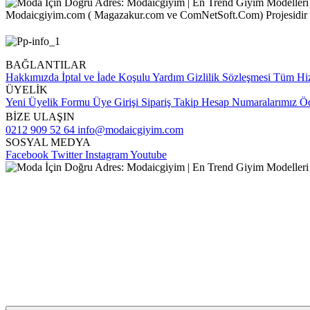
Modaicgiyim.com ( Magazakur.com ve ComNetSoft.Com) Projesidir
BAĞLANTILAR
Hakkımızda
İptal ve İade Koşulu
Yardım
Gizlilik Sözleşmesi
Tüm Hiz
ÜYELİK
Yeni Üyelik Formu
Üye Girişi
Sipariş Takip
Hesap Numaralarımız
Öd
BİZE ULAŞIN
0212 909 52 64
info@modaicgiyim.com
SOSYAL MEDYA
Facebook
Twitter
Instagram
Youtube