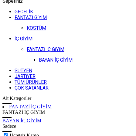
Sepetiniz
GECELİK
FANTAZİ GİYİM
KOSTÜM
İÇ GİYİM
FANTAZİ İÇ GİYİM
BAYAN İÇ GİYİM
SÜTYEN
JARTİYER
TÜM ÜRÜNLER
ÇOK SATANLAR
Alt Kategoriler
FANTAZİ İÇ GİYİM
FANTAZİ İÇ GİYİM
BAYAN İÇ GİYİM
Sadece
Ücretsiz Kargo