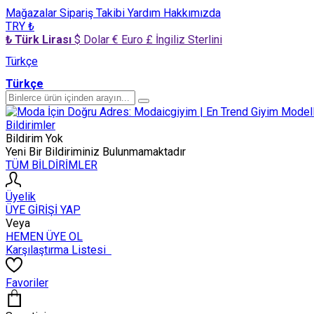
Mağazalar
Sipariş Takibi
Yardım
Hakkımızda
TRY ₺
₺ Türk Lirası
$ Dolar
€ Euro
£ İngiliz Sterlini
Türkçe
Türkçe
Bildirimler
Bildirim Yok
Yeni Bir Bildiriminiz Bulunmamaktadır
TÜM BİLDİRİMLER
Üyelik
ÜYE GİRİŞİ YAP
Veya
HEMEN ÜYE OL
Karşılaştırma Listesi
Favoriler