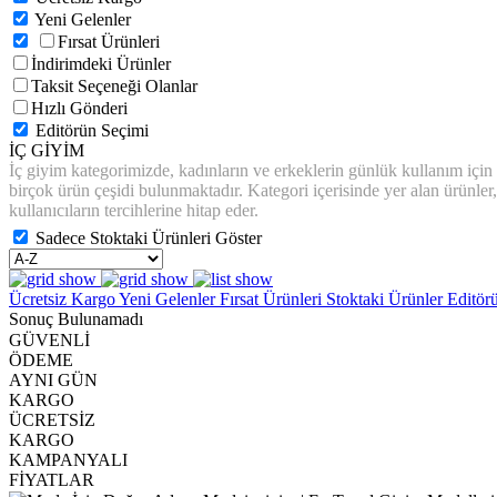
Yeni Gelenler
Fırsat Ürünleri
İndirimdeki Ürünler
Taksit Seçeneği Olanlar
Hızlı Gönderi
Editörün Seçimi
İÇ GİYİM
İç giyim kategorimizde, kadınların ve erkeklerin günlük kullanım için rah
birçok ürün çeşidi bulunmaktadır. Kategori içerisinde yer alan ürünler, 
kullanıcıların tercihlerine hitap eder.
Sadece Stoktaki Ürünleri Göster
Ücretsiz Kargo
Yeni Gelenler
Fırsat Ürünleri
Stoktaki Ürünler
Editör
Sonuç Bulunamadı
GÜVENLİ
ÖDEME
AYNI GÜN
KARGO
ÜCRETSİZ
KARGO
KAMPANYALI
FİYATLAR