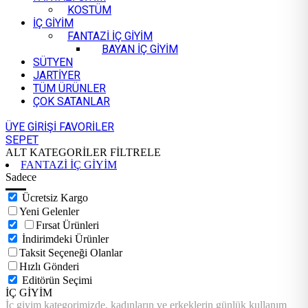
KOSTÜM
İÇ GİYİM
FANTAZİ İÇ GİYİM
BAYAN İÇ GİYİM
SÜTYEN
JARTİYER
TÜM ÜRÜNLER
ÇOK SATANLAR
ÜYE GİRİŞİ
FAVORİLER
SEPET
ALT KATEGORİLER
FİLTRELE
FANTAZİ İÇ GİYİM
Sadece
Ücretsiz Kargo
Yeni Gelenler
Fırsat Ürünleri
İndirimdeki Ürünler
Taksit Seçeneği Olanlar
Hızlı Gönderi
Editörün Seçimi
İÇ GİYİM
İç giyim kategorimizde, kadınların ve erkeklerin günlük kullanım