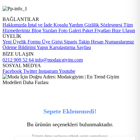
BAĞLANTILAR
Hakkımızda
İptal ve İade Koşulu
Yardım
Gizlilik Sözleşmesi
Tüm
Hizmetlerimiz
Blog Yazıları
Foto Galeri
Paket Fiyatları
Bize Ulaşın
ÜYELİK
Yeni Üyelik Formu
Üye Girişi
Sipariş Takip
Hesap Numaralarımız
Ödeme Bildirimi Yapın
Karşılaştırma Sayfası
BİZE ULAŞIN
0212 909 52 64
info@modaicgiyim.com
SOSYAL MEDYA
Facebook
Twitter
Instagram
Youtube
Sepete Eklenemedi!
Bu ürünün seçenekleri bulunmaktadır.
Ürünün detay sayfasına giderek seçim yapmalısınız.