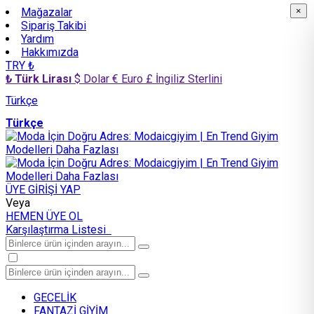
Mağazalar
×
×
Sipariş Takibi
Yardım
Hakkımızda
TRY ₺
₺ Türk Lirası
$ Dolar
€ Euro
£ İngiliz Sterlini
Türkçe
Türkçe
ÜYE GİRİŞİ YAP
Veya
HEMEN ÜYE OL
Karşılaştırma Listesi
GECELİK
FANTAZİ GİYİM