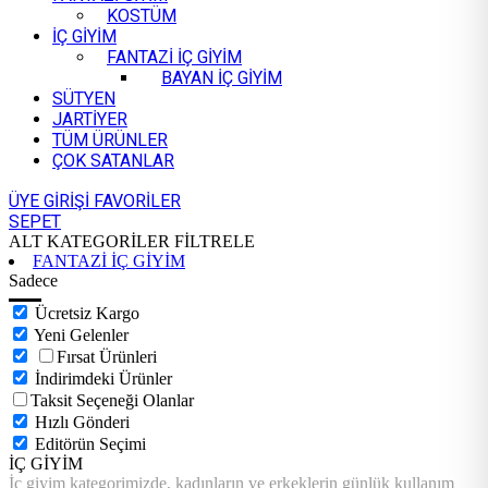
KOSTÜM
İÇ GİYİM
FANTAZİ İÇ GİYİM
BAYAN İÇ GİYİM
SÜTYEN
JARTİYER
TÜM ÜRÜNLER
ÇOK SATANLAR
ÜYE GİRİŞİ
FAVORİLER
SEPET
ALT KATEGORİLER
FİLTRELE
FANTAZİ İÇ GİYİM
Sadece
Ücretsiz Kargo
Yeni Gelenler
Fırsat Ürünleri
İndirimdeki Ürünler
Taksit Seçeneği Olanlar
Hızlı Gönderi
Editörün Seçimi
İÇ GİYİM
İç giyim kategorimizde, kadınların ve erkeklerin günlük kullanım