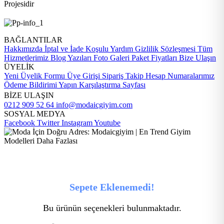
Projesidir
BAĞLANTILAR
Hakkımızda
İptal ve İade Koşulu
Yardım
Gizlilik Sözleşmesi
Tüm
Hizmetlerimiz
Blog Yazıları
Foto Galeri
Paket Fiyatları
Bize Ulaşın
ÜYELİK
Yeni Üyelik Formu
Üye Girişi
Sipariş Takip
Hesap Numaralarımız
Ödeme Bildirimi Yapın
Karşılaştırma Sayfası
BİZE ULAŞIN
0212 909 52 64
info@modaicgiyim.com
SOSYAL MEDYA
Facebook
Twitter
Instagram
Youtube
Sepete Eklenemedi!
Bu ürünün seçenekleri bulunmaktadır.