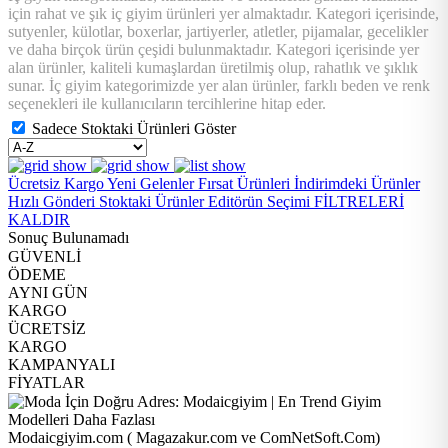
için rahat ve şık iç giyim ürünleri yer almaktadır. Kategori içerisinde,
sutyenler, külotlar, boxerlar, jartiyerler, atletler, pijamalar, gecelikler
ve daha birçok ürün çeşidi bulunmaktadır. Kategori içerisinde yer
alan ürünler, kaliteli kumaşlardan üretilmiş olup, rahatlık ve şıklık
sunar. İç giyim kategorimizde yer alan ürünler, farklı beden ve renk
seçenekleri ile kullanıcıların tercihlerine hitap eder.
Sadece Stoktaki Ürünleri Göster
Ücretsiz Kargo
Yeni Gelenler
Fırsat Ürünleri
İndirimdeki Ürünler
Hızlı Gönderi
Stoktaki Ürünler
Editörün Seçimi
FİLTRELERİ
KALDIR
Sonuç Bulunamadı
GÜVENLİ
ÖDEME
AYNI GÜN
KARGO
ÜCRETSİZ
KARGO
KAMPANYALI
FİYATLAR
Modaicgiyim.com ( Magazakur.com ve ComNetSoft.Com)