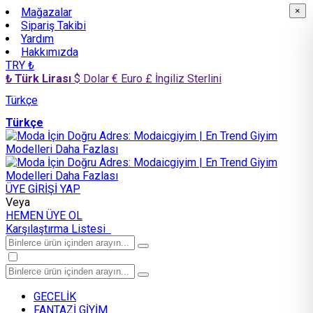
Mağazalar
×
×
Sipariş Takibi
Yardım
Hakkımızda
TRY ₺
₺ Türk Lirası
$ Dolar
€ Euro
£ İngiliz Sterlini
Türkçe
Türkçe
ÜYE GİRİŞİ YAP
Veya
HEMEN ÜYE OL
Karşılaştırma Listesi
GECELİK
FANTAZİ GİYİM