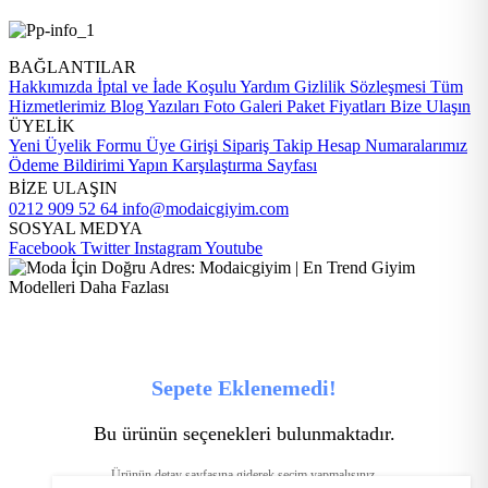
BAĞLANTILAR
Hakkımızda
İptal ve İade Koşulu
Yardım
Gizlilik Sözleşmesi
Tüm
Hizmetlerimiz
Blog Yazıları
Foto Galeri
Paket Fiyatları
Bize Ulaşın
ÜYELİK
Yeni Üyelik Formu
Üye Girişi
Sipariş Takip
Hesap Numaralarımız
Ödeme Bildirimi Yapın
Karşılaştırma Sayfası
BİZE ULAŞIN
0212 909 52 64
info@modaicgiyim.com
SOSYAL MEDYA
Facebook
Twitter
Instagram
Youtube
Sepete Eklenemedi!
Bu ürünün seçenekleri bulunmaktadır.
Ürünün detay sayfasına giderek seçim yapmalısınız.