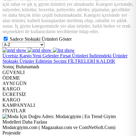
için rahat ve şık iç giyim ürünleri yer almaktadır. Kategori içerisinde,
sutyenler, külotlar, boxerlar, jartiyerler, atletler, pijamalar, gecelikler
ve daha birçok ürün çeşidi bulunmaktadır. Kategori içerisinde yer
alan ürünler, kaliteli kumaşlardan üretilmiş olup, rahatlık ve şıklık
sunar. İç giyim kategorimizde yer alan ürünler, farklı beden ve renk
seçenekleri ile kullanıcıların tercihlerine hitap eder.
Sadece Stoktaki Ürünleri Göster
Ücretsiz Kargo
Yeni Gelenler
Fırsat Ürünleri
İndirimdeki Ürünler
Stoktaki Ürünler
Editörün Seçimi
FİLTRELERİ KALDIR
Sonuç Bulunamadı
GÜVENLİ
ÖDEME
AYNI GÜN
KARGO
ÜCRETSİZ
KARGO
KAMPANYALI
FİYATLAR
Modaicgiyim.com ( Magazakur.com ve ComNetSoft.Com)
Projesidir