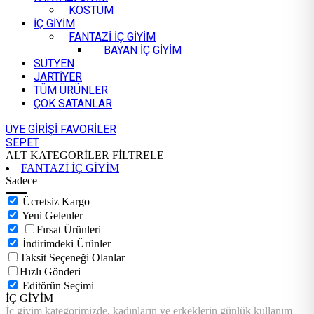
KOSTÜM
İÇ GİYİM
FANTAZİ İÇ GİYİM
BAYAN İÇ GİYİM
SÜTYEN
JARTİYER
TÜM ÜRÜNLER
ÇOK SATANLAR
ÜYE GİRİŞİ
FAVORİLER
SEPET
ALT KATEGORİLER
FİLTRELE
FANTAZİ İÇ GİYİM
Sadece
Ücretsiz Kargo
Yeni Gelenler
Fırsat Ürünleri
İndirimdeki Ürünler
Taksit Seçeneği Olanlar
Hızlı Gönderi
Editörün Seçimi
İÇ GİYİM
İç giyim kategorimizde, kadınların ve erkeklerin günlük kullanım