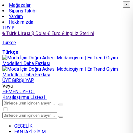
Mağazalar
×
×
Sipariş Takibi
Yardım
Hakkımızda
TRY ₺
₺ Türk Lirası
$ Dolar
€ Euro
£ İngiliz Sterlini
Türkçe
Türkçe
ÜYE GİRİŞİ YAP
Veya
HEMEN ÜYE OL
Karşılaştırma Listesi
GECELİK
FANTAZİ GİYİM