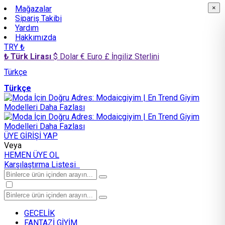
Mağazalar
×
×
Sipariş Takibi
Yardım
Hakkımızda
TRY ₺
₺ Türk Lirası
$ Dolar
€ Euro
£ İngiliz Sterlini
Türkçe
Türkçe
ÜYE GİRİŞİ YAP
Veya
HEMEN ÜYE OL
Karşılaştırma Listesi
GECELİK
FANTAZİ GİYİM