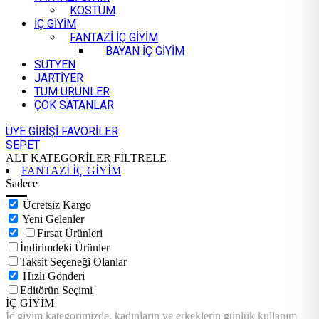
KOSTÜM
İÇ GİYİM
FANTAZİ İÇ GİYİM
BAYAN İÇ GİYİM
SÜTYEN
JARTİYER
TÜM ÜRÜNLER
ÇOK SATANLAR
ÜYE GİRİŞİ
FAVORİLER
SEPET
ALT KATEGORİLER
FİLTRELE
FANTAZİ İÇ GİYİM
Sadece
Ücretsiz Kargo
Yeni Gelenler
Fırsat Ürünleri
İndirimdeki Ürünler
Taksit Seçeneği Olanlar
Hızlı Gönderi
Editörün Seçimi
İÇ GİYİM
İç giyim kategorimizde, kadınların ve erkeklerin günlük kullanım