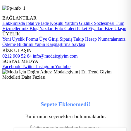
BAĞLANTILAR
Hakkımızda
İptal ve İade Koşulu
Yardım
Gizlilik Sözleşmesi
Tüm
Hizmetlerimiz
Blog Yazıları
Foto Galeri
Paket Fiyatları
Bize Ulaşın
ÜYELİK
Yeni Üyelik Formu
Üye Girişi
Sipariş Takip
Hesap Numaralarımız
Ödeme Bildirimi Yapın
Karşılaştırma Sayfası
BİZE ULAŞIN
0212 909 52 64
info@modaicgiyim.com
SOSYAL MEDYA
Facebook
Twitter
Instagram
Youtube
Sepete Eklenemedi!
Bu ürünün seçenekleri bulunmaktadır.
Ürünün detay sayfasına giderek seçim yapmalısınız.