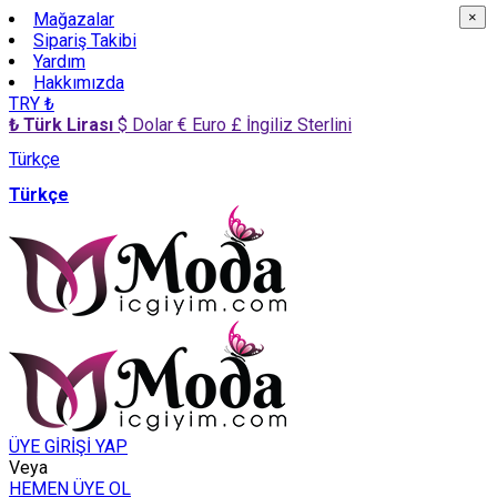
Mağazalar
×
×
Sipariş Takibi
Yardım
Hakkımızda
TRY ₺
₺ Türk Lirası
$ Dolar
€ Euro
£ İngiliz Sterlini
Türkçe
Türkçe
ÜYE GİRİŞİ YAP
Veya
HEMEN ÜYE OL