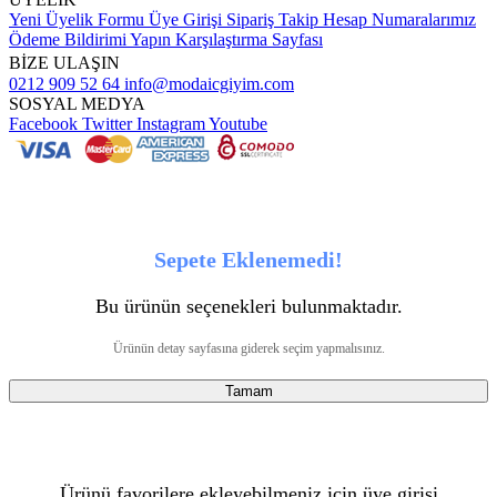
Yeni Üyelik Formu
Üye Girişi
Sipariş Takip
Hesap Numaralarımız
Ödeme Bildirimi Yapın
Karşılaştırma Sayfası
BİZE ULAŞIN
0212 909 52 64
info@modaicgiyim.com
SOSYAL MEDYA
Facebook
Twitter
Instagram
Youtube
Sepete Eklenemedi!
Bu ürünün seçenekleri bulunmaktadır.
Ürünün detay sayfasına giderek seçim yapmalısınız.
Tamam
Ürünü favorilere ekleyebilmeniz için üye girişi