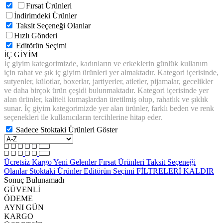
Fırsat Ürünleri
İndirimdeki Ürünler
Taksit Seçeneği Olanlar
Hızlı Gönderi
Editörün Seçimi
İÇ GİYİM
İç giyim kategorimizde, kadınların ve erkeklerin günlük kullanım
için rahat ve şık iç giyim ürünleri yer almaktadır. Kategori içerisinde,
sutyenler, külotlar, boxerlar, jartiyerler, atletler, pijamalar, gecelikler
ve daha birçok ürün çeşidi bulunmaktadır. Kategori içerisinde yer
alan ürünler, kaliteli kumaşlardan üretilmiş olup, rahatlık ve şıklık
sunar. İç giyim kategorimizde yer alan ürünler, farklı beden ve renk
seçenekleri ile kullanıcıların tercihlerine hitap eder.
Sadece Stoktaki Ürünleri Göster
Ücretsiz Kargo
Yeni Gelenler
Fırsat Ürünleri
Taksit Seçeneği
Olanlar
Stoktaki Ürünler
Editörün Seçimi
FİLTRELERİ KALDIR
Sonuç Bulunamadı
GÜVENLİ
ÖDEME
AYNI GÜN
KARGO