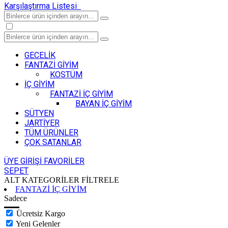
Karşılaştırma Listesi
GECELİK
FANTAZİ GİYİM
KOSTÜM
İÇ GİYİM
FANTAZİ İÇ GİYİM
BAYAN İÇ GİYİM
SÜTYEN
JARTİYER
TÜM ÜRÜNLER
ÇOK SATANLAR
ÜYE GİRİŞİ
FAVORİLER
SEPET
ALT KATEGORİLER
FİLTRELE
FANTAZİ İÇ GİYİM
Sadece
Ücretsiz Kargo
Yeni Gelenler