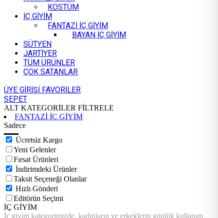
KOSTÜM
İÇ GİYİM
FANTAZİ İÇ GİYİM
BAYAN İÇ GİYİM
SÜTYEN
JARTİYER
TÜM ÜRÜNLER
ÇOK SATANLAR
ÜYE GİRİŞİ
FAVORİLER
SEPET
ALT KATEGORİLER
FİLTRELE
FANTAZİ İÇ GİYİM
Sadece
Ücretsiz Kargo
Yeni Gelenler
Fırsat Ürünleri
İndirimdeki Ürünler
Taksit Seçeneği Olanlar
Hızlı Gönderi
Editörün Seçimi
İÇ GİYİM
İç giyim kategorimizde, kadınların ve erkeklerin günlük kullanım