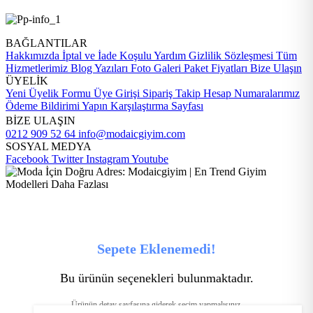
BAĞLANTILAR
Hakkımızda
İptal ve İade Koşulu
Yardım
Gizlilik Sözleşmesi
Tüm
Hizmetlerimiz
Blog Yazıları
Foto Galeri
Paket Fiyatları
Bize Ulaşın
ÜYELİK
Yeni Üyelik Formu
Üye Girişi
Sipariş Takip
Hesap Numaralarımız
Ödeme Bildirimi Yapın
Karşılaştırma Sayfası
BİZE ULAŞIN
0212 909 52 64
info@modaicgiyim.com
SOSYAL MEDYA
Facebook
Twitter
Instagram
Youtube
Sepete Eklenemedi!
Bu ürünün seçenekleri bulunmaktadır.
Ürünün detay sayfasına giderek seçim yapmalısınız.