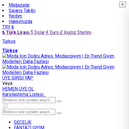
Mağazalar
×
×
Sipariş Takibi
Yardım
Hakkımızda
TRY ₺
₺ Türk Lirası
$ Dolar
€ Euro
£ İngiliz Sterlini
Türkçe
Türkçe
ÜYE GİRİŞİ YAP
Veya
HEMEN ÜYE OL
Karşılaştırma Listesi
GECELİK
FANTAZİ GİYİM