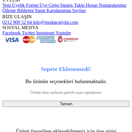
Yeni Üyelik Formu
Üye Girişi
Sipariş Takip
Hesap Numaralarımız
Ödeme Bildirimi Yapın
Karşılaştırma Sayfası
BİZE ULAŞIN
0212 909 52 64
info@modaicgiyim.com
SOSYAL MEDYA
Facebook
Twitter
Instagram
Youtube
Sepete Eklenemedi!
Bu ürünün seçenekleri bulunmaktadır.
Ürünün detay sayfasına giderek seçim yapmalısınız.
Tamam
Ürünü favorilere ekleyebilmeniz için üye girişi