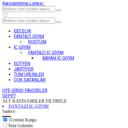
Karşılaştırma Listesi
GECELİK
FANTAZİ GİYİM
KOSTÜM
İÇ GİYİM
FANTAZİ İÇ GİYİM
BAYAN İÇ GİYİM
SÜTYEN
JARTİYER
TÜM ÜRÜNLER
ÇOK SATANLAR
ÜYE GİRİŞİ
FAVORİLER
SEPET
ALT KATEGORİLER
FİLTRELE
FANTAZİ İÇ GİYİM
Sadece
Ücretsiz Kargo
Yeni Gelenler