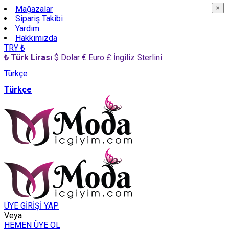
Mağazalar
×
×
Sipariş Takibi
Yardım
Hakkımızda
TRY ₺
₺ Türk Lirası
$ Dolar
€ Euro
£ İngiliz Sterlini
Türkçe
Türkçe
ÜYE GİRİŞİ YAP
Veya
HEMEN ÜYE OL