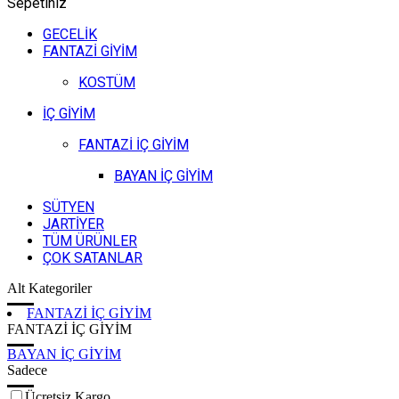
Sepetiniz
GECELİK
FANTAZİ GİYİM
KOSTÜM
İÇ GİYİM
FANTAZİ İÇ GİYİM
BAYAN İÇ GİYİM
SÜTYEN
JARTİYER
TÜM ÜRÜNLER
ÇOK SATANLAR
Alt Kategoriler
FANTAZİ İÇ GİYİM
FANTAZİ İÇ GİYİM
BAYAN İÇ GİYİM
Sadece
Ücretsiz Kargo