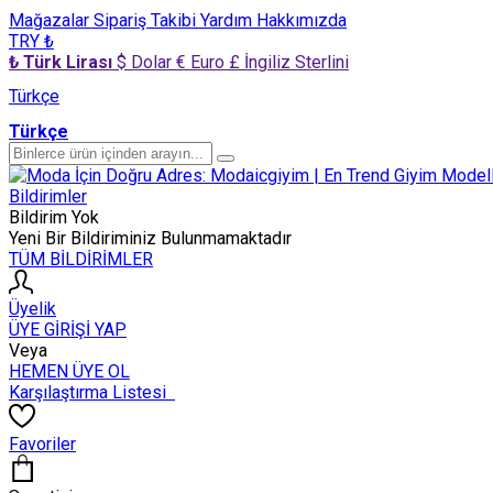
Mağazalar
Sipariş Takibi
Yardım
Hakkımızda
TRY ₺
₺ Türk Lirası
$ Dolar
€ Euro
£ İngiliz Sterlini
Türkçe
Türkçe
Bildirimler
Bildirim Yok
Yeni Bir Bildiriminiz Bulunmamaktadır
TÜM BİLDİRİMLER
Üyelik
ÜYE GİRİŞİ YAP
Veya
HEMEN ÜYE OL
Karşılaştırma Listesi
Favoriler