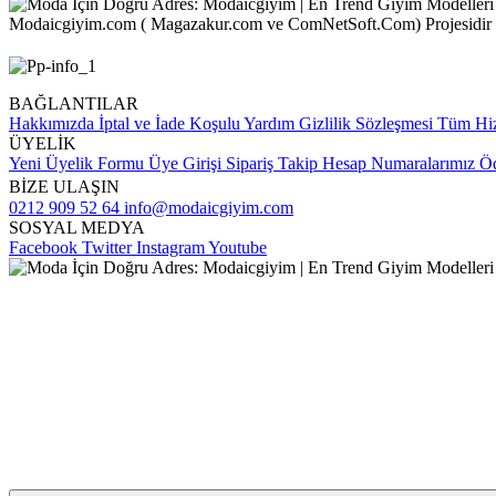
Modaicgiyim.com ( Magazakur.com ve ComNetSoft.Com) Projesidir
BAĞLANTILAR
Hakkımızda
İptal ve İade Koşulu
Yardım
Gizlilik Sözleşmesi
Tüm Hiz
ÜYELİK
Yeni Üyelik Formu
Üye Girişi
Sipariş Takip
Hesap Numaralarımız
Öd
BİZE ULAŞIN
0212 909 52 64
info@modaicgiyim.com
SOSYAL MEDYA
Facebook
Twitter
Instagram
Youtube