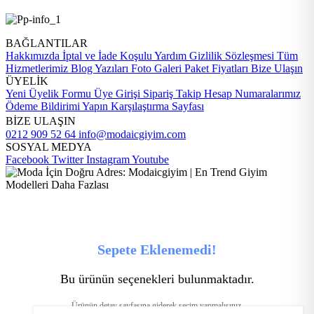
BAĞLANTILAR
Hakkımızda
İptal ve İade Koşulu
Yardım
Gizlilik Sözleşmesi
Tüm
Hizmetlerimiz
Blog Yazıları
Foto Galeri
Paket Fiyatları
Bize Ulaşın
ÜYELİK
Yeni Üyelik Formu
Üye Girişi
Sipariş Takip
Hesap Numaralarımız
Ödeme Bildirimi Yapın
Karşılaştırma Sayfası
BİZE ULAŞIN
0212 909 52 64
info@modaicgiyim.com
SOSYAL MEDYA
Facebook
Twitter
Instagram
Youtube
Sepete Eklenemedi!
Bu ürünün seçenekleri bulunmaktadır.
Ürünün detay sayfasına giderek seçim yapmalısınız.