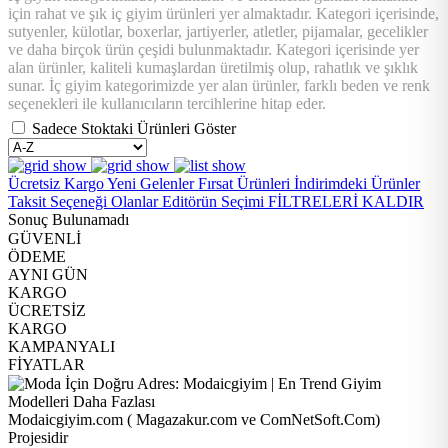
için rahat ve şık iç giyim ürünleri yer almaktadır. Kategori içerisinde,
sutyenler, külotlar, boxerlar, jartiyerler, atletler, pijamalar, gecelikler
ve daha birçok ürün çeşidi bulunmaktadır. Kategori içerisinde yer
alan ürünler, kaliteli kumaşlardan üretilmiş olup, rahatlık ve şıklık
sunar. İç giyim kategorimizde yer alan ürünler, farklı beden ve renk
seçenekleri ile kullanıcıların tercihlerine hitap eder.
Sadece Stoktaki Ürünleri Göster
Ücretsiz Kargo
Yeni Gelenler
Fırsat Ürünleri
İndirimdeki Ürünler
Taksit Seçeneği Olanlar
Editörün Seçimi
FİLTRELERİ KALDIR
Sonuç Bulunamadı
GÜVENLİ
ÖDEME
AYNI GÜN
KARGO
ÜCRETSİZ
KARGO
KAMPANYALI
FİYATLAR
Modaicgiyim.com ( Magazakur.com ve ComNetSoft.Com)
Projesidir