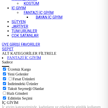
KOSTÜM
İÇ GİYİM
FANTAZİ İÇ GİYİM
BAYAN İÇ GİYİM
SÜTYEN
JARTİYER
TÜM ÜRÜNLER
ÇOK SATANLAR
ÜYE GİRİŞİ
FAVORİLER
SEPET
ALT KATEGORİLER
FİLTRELE
FANTAZİ İÇ GİYİM
Sadece
Ücretsiz Kargo
Yeni Gelenler
Fırsat Ürünleri
İndirimdeki Ürünler
Taksit Seçeneği Olanlar
Hızlı Gönderi
Editörün Seçimi
İÇ GİYİM
İç giyim kategorimizde, kadınların ve erkeklerin günlük kullanım