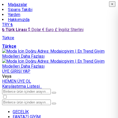
Mağazalar
×
×
Sipariş Takibi
Yardım
Hakkımızda
TRY ₺
₺ Türk Lirası
$ Dolar
€ Euro
£ İngiliz Sterlini
Türkçe
Türkçe
ÜYE GİRİŞİ YAP
Veya
HEMEN ÜYE OL
Karşılaştırma Listesi
GECELİK
FANTAZİ GİYİM