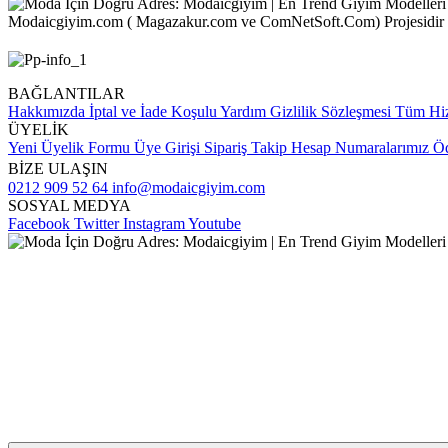
Modaicgiyim.com ( Magazakur.com ve ComNetSoft.Com) Projesidir
BAĞLANTILAR
Hakkımızda
İptal ve İade Koşulu
Yardım
Gizlilik Sözleşmesi
Tüm Hiz
ÜYELİK
Yeni Üyelik Formu
Üye Girişi
Sipariş Takip
Hesap Numaralarımız
Öd
BİZE ULAŞIN
0212 909 52 64
info@modaicgiyim.com
SOSYAL MEDYA
Facebook
Twitter
Instagram
Youtube