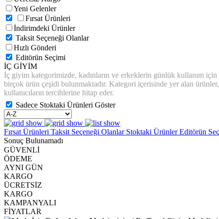
Yeni Gelenler
Fırsat Ürünleri
İndirimdeki Ürünler
Taksit Seçeneği Olanlar
Hızlı Gönderi
Editörün Seçimi
İÇ GİYİM
İç giyim kategorimizde, kadınların ve erkeklerin günlük kullanım için rah
birçok ürün çeşidi bulunmaktadır. Kategori içerisinde yer alan ürünler, 
kullanıcıların tercihlerine hitap eder.
Sadece Stoktaki Ürünleri Göster
Fırsat Ürünleri
Taksit Seçeneği Olanlar
Stoktaki Ürünler
Editörün Se
Sonuç Bulunamadı
GÜVENLİ
ÖDEME
AYNI GÜN
KARGO
ÜCRETSİZ
KARGO
KAMPANYALI
FİYATLAR