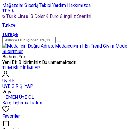
Mağazalar
Sipariş Takibi
Yardım
Hakkımızda
TRY ₺
₺ Türk Lirası
$ Dolar
€ Euro
£ İngiliz Sterlini
Türkçe
Türkçe
Bildirimler
Bildirim Yok
Yeni Bir Bildiriminiz Bulunmamaktadır
TÜM BİLDİRİMLER
Üyelik
ÜYE GİRİŞİ YAP
Veya
HEMEN ÜYE OL
Karşılaştırma Listesi
Favoriler