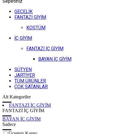
Sepetiniz
GECELİK
FANTAZİ GİYİM
KOSTÜM
İÇ GİYİM
FANTAZİ İÇ GİYİM
BAYAN İÇ GİYİM
SÜTYEN
JARTİYER
TÜM ÜRÜNLER
ÇOK SATANLAR
Alt Kategoriler
FANTAZİ İÇ GİYİM
FANTAZİ İÇ GİYİM
BAYAN İÇ GİYİM
Sadece
Ücretsiz Kargo