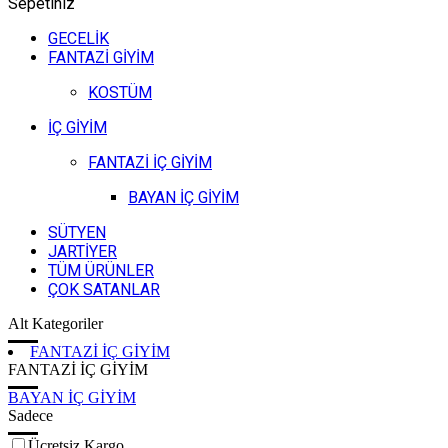
Sepetiniz
GECELİK
FANTAZİ GİYİM
KOSTÜM
İÇ GİYİM
FANTAZİ İÇ GİYİM
BAYAN İÇ GİYİM
SÜTYEN
JARTİYER
TÜM ÜRÜNLER
ÇOK SATANLAR
Alt Kategoriler
FANTAZİ İÇ GİYİM
FANTAZİ İÇ GİYİM
BAYAN İÇ GİYİM
Sadece
Ücretsiz Kargo