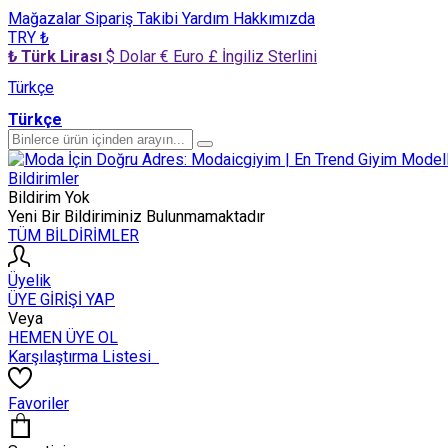
Mağazalar
Sipariş Takibi
Yardım
Hakkımızda
TRY ₺
₺ Türk Lirası
$ Dolar
€ Euro
£ İngiliz Sterlini
Türkçe
Türkçe
Bildirimler
Bildirim Yok
Yeni Bir Bildiriminiz Bulunmamaktadır
TÜM BİLDİRİMLER
Üyelik
ÜYE GİRİŞİ YAP
Veya
HEMEN ÜYE OL
Karşılaştırma Listesi
Favoriler