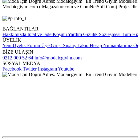
Modaicgiyim.com ( Magazakur.com ve ComNetSoft.Com) Projesidir
BAĞLANTILAR
Hakkımızda
İptal ve İade Koşulu
Yardım
Gizlilik Sözleşmesi
Tüm Hiz
ÜYELİK
Yeni Üyelik Formu
Üye Girişi
Sipariş Takip
Hesap Numaralarımız
Öd
BİZE ULAŞIN
0212 909 52 64
info@modaicgiyim.com
SOSYAL MEDYA
Facebook
Twitter
Instagram
Youtube