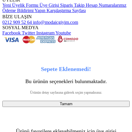
Yeni Üyelik Formu
Üye Girişi
Sipariş Takip
Hesap Numaralarımız
Ödeme Bildirimi Yapın
Karşılaştırma Sayfası
BİZE ULAŞIN
0212 909 52 64
info@modaicgiyim.com
SOSYAL MEDYA
Facebook
Twitter
Instagram
Youtube
Sepete Eklenemedi!
Bu ürünün seçenekleri bulunmaktadır.
Ürünün detay sayfasına giderek seçim yapmalısınız.
Tamam
Ürünü favorilere ekleyebilmeniz için üye girişi