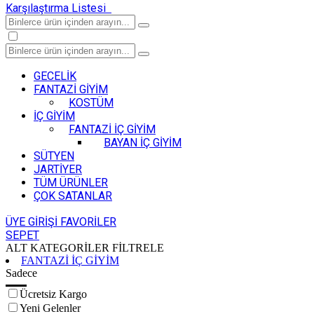
Karşılaştırma Listesi
GECELİK
FANTAZİ GİYİM
KOSTÜM
İÇ GİYİM
FANTAZİ İÇ GİYİM
BAYAN İÇ GİYİM
SÜTYEN
JARTİYER
TÜM ÜRÜNLER
ÇOK SATANLAR
ÜYE GİRİŞİ
FAVORİLER
SEPET
ALT KATEGORİLER
FİLTRELE
FANTAZİ İÇ GİYİM
Sadece
Ücretsiz Kargo
Yeni Gelenler