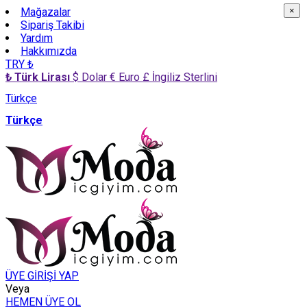
Mağazalar
×
×
Sipariş Takibi
Yardım
Hakkımızda
TRY ₺
₺ Türk Lirası
$ Dolar
€ Euro
£ İngiliz Sterlini
Türkçe
Türkçe
ÜYE GİRİŞİ YAP
Veya
HEMEN ÜYE OL