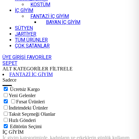
KOSTÜM
İÇ GİYİM
FANTAZİ İÇ GİYİM
BAYAN İÇ GİYİM
SÜTYEN
JARTİYER
TÜM ÜRÜNLER
ÇOK SATANLAR
ÜYE GİRİŞİ
FAVORİLER
SEPET
ALT KATEGORİLER
FİLTRELE
FANTAZİ İÇ GİYİM
Sadece
Ücretsiz Kargo
Yeni Gelenler
Fırsat Ürünleri
İndirimdeki Ürünler
Taksit Seçeneği Olanlar
Hızlı Gönderi
Editörün Seçimi
İÇ GİYİM
İç giyim kategorimizde, kadınların ve erkeklerin günlük kullanım