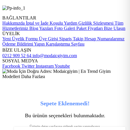
BAĞLANTILAR
Hakkımızda
İptal ve İade Koşulu
Yardım
Gizlilik Sözleşmesi
Tüm
Hizmetlerimiz
Blog Yazıları
Foto Galeri
Paket Fiyatları
Bize Ulaşın
ÜYELİK
Yeni Üyelik Formu
Üye Girişi
Sipariş Takip
Hesap Numaralarımız
Ödeme Bildirimi Yapın
Karşılaştırma Sayfası
BİZE ULAŞIN
0212 909 52 64
info@modaicgiyim.com
SOSYAL MEDYA
Facebook
Twitter
Instagram
Youtube
Sepete Eklenemedi!
Bu ürünün seçenekleri bulunmaktadır.
Ürünün detay sayfasına giderek seçim yapmalısınız.