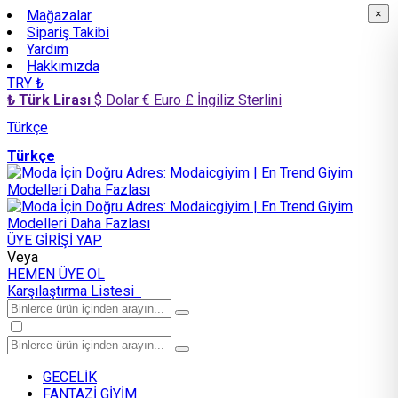
Mağazalar
×
×
Sipariş Takibi
Yardım
Hakkımızda
TRY ₺
₺ Türk Lirası
$ Dolar
€ Euro
£ İngiliz Sterlini
Türkçe
Türkçe
ÜYE GİRİŞİ YAP
Veya
HEMEN ÜYE OL
Karşılaştırma Listesi
GECELİK
FANTAZİ GİYİM