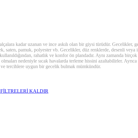
kalçalara kadar uzanan ve ince askılı olan bir giysi türüdür. Gecelikler, g
pek, saten, pamuk, polyester vb. Gecelikler, düz renklerde, desenli veya iş
k kullanıldığından, rahatlık ve konfor ön plandadır. Aynı zamanda birçok k
 olmaları nedeniyle sıcak havalarda terleme hissini azaltabilirler. Ayrıca 
ler ve tercihlere uygun bir gecelik bulmak mümkündür.
i
FİLTRELERİ KALDIR