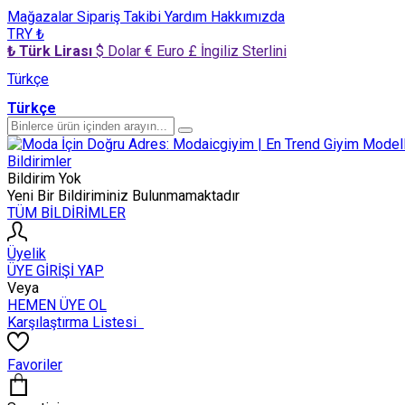
Mağazalar
Sipariş Takibi
Yardım
Hakkımızda
TRY ₺
₺ Türk Lirası
$ Dolar
€ Euro
£ İngiliz Sterlini
Türkçe
Türkçe
Bildirimler
Bildirim Yok
Yeni Bir Bildiriminiz Bulunmamaktadır
TÜM BİLDİRİMLER
Üyelik
ÜYE GİRİŞİ YAP
Veya
HEMEN ÜYE OL
Karşılaştırma Listesi
Favoriler