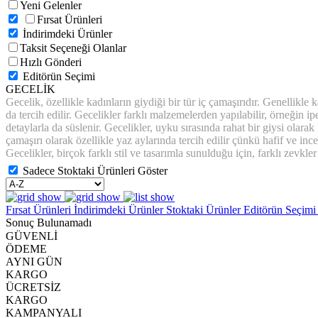
Yeni Gelenler
Fırsat Ürünleri
İndirimdeki Ürünler
Taksit Seçeneği Olanlar
Hızlı Gönderi
Editörün Seçimi
GECELİK
Gecelik, özellikle kadınların giydiği bir tür iç çamaşırıdır. Genellikle 
da tercih edilir. Gecelikler farklı malzemelerden yapılabilir, örneğin i
detaylarla da süslenir. Gecelikler, uyku sırasında rahat bir giysi olara
çamaşırı olarak özellikle yaz aylarında tercih edilir çünkü hafif ve ince
Gecelikler, birçok farklı stil ve tasarımla sunulduğu için, farklı zevk
Sadece Stoktaki Ürünleri Göster
Fırsat Ürünleri
İndirimdeki Ürünler
Stoktaki Ürünler
Editörün Seçim
Sonuç Bulunamadı
GÜVENLİ
ÖDEME
AYNI GÜN
KARGO
ÜCRETSİZ
KARGO
KAMPANYALI