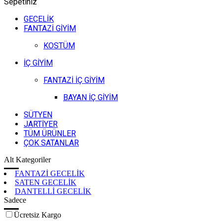
Sepetiniz
GECELİK
FANTAZİ GİYİM
KOSTÜM
İÇ GİYİM
FANTAZİ İÇ GİYİM
BAYAN İÇ GİYİM
SÜTYEN
JARTİYER
TÜM ÜRÜNLER
ÇOK SATANLAR
Alt Kategoriler
FANTAZİ GECELİK
SATEN GECELİK
DANTELLİ GECELİK
Sadece
Ücretsiz Kargo