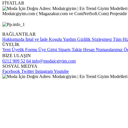
FİYATLAR
Modaicgiyim.com ( Magazakur.com ve ComNetSoft.Com) Projesidir
BAĞLANTILAR
Hakkımızda
İptal ve İade Koşulu
Yardım
Gizlilik Sözleşmesi
Tüm Hiz
ÜYELİK
Yeni Üyelik Formu
Üye Girişi
Sipariş Takip
Hesap Numaralarımız
Öd
BİZE ULAŞIN
0212 909 52 64
info@modaicgiyim.com
SOSYAL MEDYA
Facebook
Twitter
Instagram
Youtube