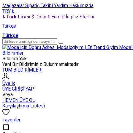
Mağazalar
Sipariş Takibi
Yardım
Hakkımızda
TRY ₺
₺ Türk Lirası
$ Dolar
€ Euro
£ İngiliz Sterlini
Türkçe
Türkçe
Bildirimler
Bildirim Yok
Yeni Bir Bildiriminiz Bulunmamaktadır
TÜM BİLDİRİMLER
Üyelik
ÜYE GİRİŞİ YAP
Veya
HEMEN ÜYE OL
Karşılaştırma Listesi
Favoriler