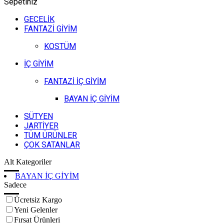
Sepetiniz
GECELİK
FANTAZİ GİYİM
KOSTÜM
İÇ GİYİM
FANTAZİ İÇ GİYİM
BAYAN İÇ GİYİM
SÜTYEN
JARTİYER
TÜM ÜRÜNLER
ÇOK SATANLAR
Alt Kategoriler
BAYAN İÇ GİYİM
Sadece
Ücretsiz Kargo
Yeni Gelenler
Fırsat Ürünleri