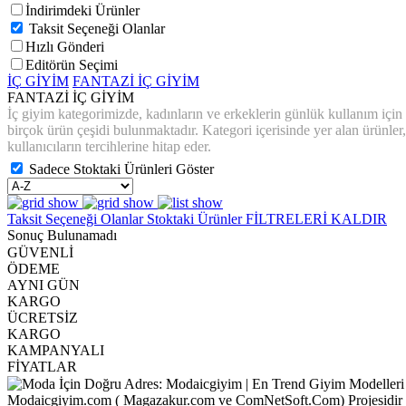
İndirimdeki Ürünler
Taksit Seçeneği Olanlar
Hızlı Gönderi
Editörün Seçimi
İÇ GİYİM
FANTAZİ İÇ GİYİM
FANTAZİ İÇ GİYİM
İç giyim kategorimizde, kadınların ve erkeklerin günlük kullanım için rah
birçok ürün çeşidi bulunmaktadır. Kategori içerisinde yer alan ürünler, 
kullanıcıların tercihlerine hitap eder.
Sadece Stoktaki Ürünleri Göster
Taksit Seçeneği Olanlar
Stoktaki Ürünler
FİLTRELERİ KALDIR
Sonuç Bulunamadı
GÜVENLİ
ÖDEME
AYNI GÜN
KARGO
ÜCRETSİZ
KARGO
KAMPANYALI
FİYATLAR
Modaicgiyim.com ( Magazakur.com ve ComNetSoft.Com) Projesidir