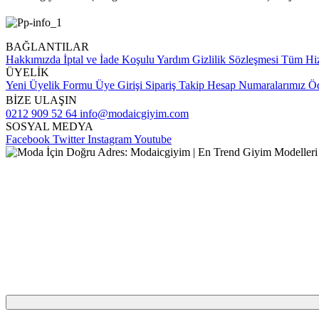
BAĞLANTILAR
Hakkımızda
İptal ve İade Koşulu
Yardım
Gizlilik Sözleşmesi
Tüm Hiz
ÜYELİK
Yeni Üyelik Formu
Üye Girişi
Sipariş Takip
Hesap Numaralarımız
Öd
BİZE ULAŞIN
0212 909 52 64
info@modaicgiyim.com
SOSYAL MEDYA
Facebook
Twitter
Instagram
Youtube