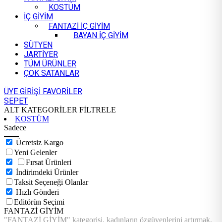
KOSTÜM
İÇ GİYİM
FANTAZİ İÇ GİYİM
BAYAN İÇ GİYİM
SÜTYEN
JARTİYER
TÜM ÜRÜNLER
ÇOK SATANLAR
ÜYE GİRİŞİ
FAVORİLER
SEPET
ALT KATEGORİLER
FİLTRELE
KOSTÜM
Sadece
Ücretsiz Kargo
Yeni Gelenler
Fırsat Ürünleri
İndirimdeki Ürünler
Taksit Seçeneği Olanlar
Hızlı Gönderi
Editörün Seçimi
FANTAZİ GİYİM
"FANTAZİ GİYİM" kategorisi, kadınların özgüvenlerini artırmak,