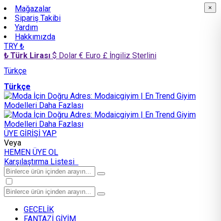
Mağazalar
×
×
Sipariş Takibi
Yardım
Hakkımızda
TRY ₺
₺ Türk Lirası
$ Dolar
€ Euro
£ İngiliz Sterlini
Türkçe
Türkçe
ÜYE GİRİŞİ YAP
Veya
HEMEN ÜYE OL
Karşılaştırma Listesi
GECELİK
FANTAZİ GİYİM