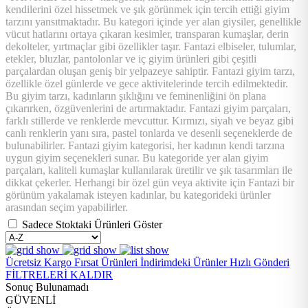
kendilerini özel hissetmek ve şık görünmek için tercih ettiği giyim
tarzını yansıtmaktadır. Bu kategori içinde yer alan giysiler, genellikle
vücut hatlarını ortaya çıkaran kesimler, transparan kumaşlar, derin
dekolteler, yırtmaçlar gibi özellikler taşır. Fantazi elbiseler, tulumlar,
etekler, bluzlar, pantolonlar ve iç giyim ürünleri gibi çeşitli
parçalardan oluşan geniş bir yelpazeye sahiptir. Fantazi giyim tarzı,
özellikle özel günlerde ve gece aktivitelerinde tercih edilmektedir.
Bu giyim tarzı, kadınların şıklığını ve feminenliğini ön plana
çıkarırken, özgüvenlerini de artırmaktadır. Fantazi giyim parçaları,
farklı stillerde ve renklerde mevcuttur. Kırmızı, siyah ve beyaz gibi
canlı renklerin yanı sıra, pastel tonlarda ve desenli seçeneklerde de
bulunabilirler. Fantazi giyim kategorisi, her kadının kendi tarzına
uygun giyim seçenekleri sunar. Bu kategoride yer alan giyim
parçaları, kaliteli kumaşlar kullanılarak üretilir ve şık tasarımları ile
dikkat çekerler. Herhangi bir özel gün veya aktivite için Fantazi bir
görünüm yakalamak isteyen kadınlar, bu kategorideki ürünler
arasından seçim yapabilirler.
Sadece Stoktaki Ürünleri Göster
Ücretsiz Kargo
Fırsat Ürünleri
İndirimdeki Ürünler
Hızlı Gönderi
FİLTRELERİ KALDIR
Sonuç Bulunamadı
GÜVENLİ