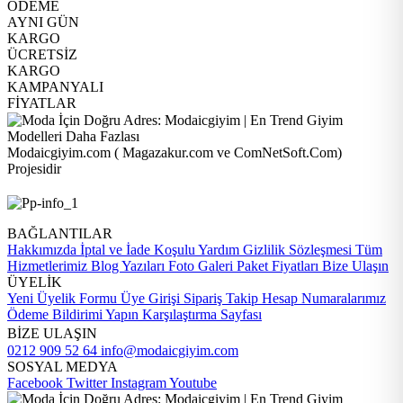
ÖDEME
AYNI GÜN
KARGO
ÜCRETSİZ
KARGO
KAMPANYALI
FİYATLAR
Modaicgiyim.com ( Magazakur.com ve ComNetSoft.Com)
Projesidir
BAĞLANTILAR
Hakkımızda
İptal ve İade Koşulu
Yardım
Gizlilik Sözleşmesi
Tüm
Hizmetlerimiz
Blog Yazıları
Foto Galeri
Paket Fiyatları
Bize Ulaşın
ÜYELİK
Yeni Üyelik Formu
Üye Girişi
Sipariş Takip
Hesap Numaralarımız
Ödeme Bildirimi Yapın
Karşılaştırma Sayfası
BİZE ULAŞIN
0212 909 52 64
info@modaicgiyim.com
SOSYAL MEDYA
Facebook
Twitter
Instagram
Youtube