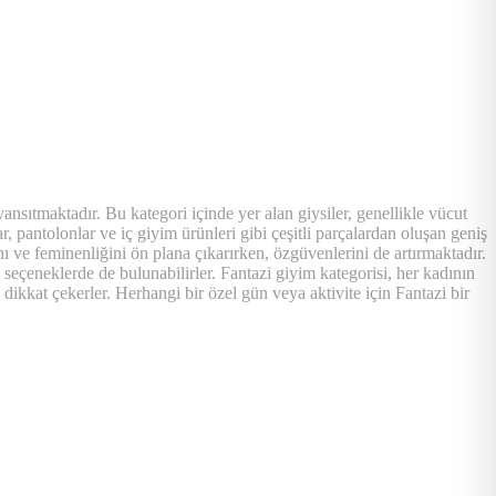
nsıtmaktadır. Bu kategori içinde yer alan giysiler, genellikle vücut
lar, pantolonlar ve iç giyim ürünleri gibi çeşitli parçalardan oluşan geniş
ını ve feminenliğini ön plana çıkarırken, özgüvenlerini de artırmaktadır.
li seçeneklerde de bulunabilirler. Fantazi giyim kategorisi, her kadının
e dikkat çekerler. Herhangi bir özel gün veya aktivite için Fantazi bir