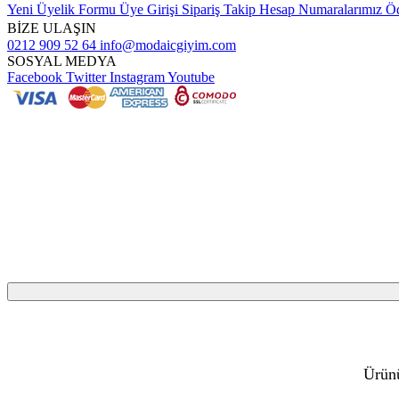
Yeni Üyelik Formu
Üye Girişi
Sipariş Takip
Hesap Numaralarımız
Öd
BİZE ULAŞIN
0212 909 52 64
info@modaicgiyim.com
SOSYAL MEDYA
Facebook
Twitter
Instagram
Youtube
Ürünü