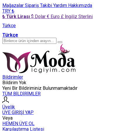
Mağazalar
Sipariş Takibi
Yardım
Hakkımızda
TRY ₺
₺ Türk Lirası
$ Dolar
€ Euro
£ İngiliz Sterlini
Türkçe
Türkçe
Bildirimler
Bildirim Yok
Yeni Bir Bildiriminiz Bulunmamaktadır
TÜM BİLDİRİMLER
Üyelik
ÜYE GİRİŞİ YAP
Veya
HEMEN ÜYE OL
Karşılaştırma Listesi