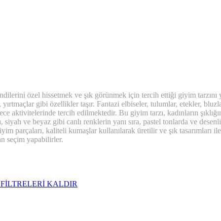
rini özel hissetmek ve şık görünmek için tercih ettiği giyim tarzını ya
yırtmaçlar gibi özellikler taşır. Fantazi elbiseler, tulumlar, etekler, bluz
gece aktivitelerinde tercih edilmektedir. Bu giyim tarzı, kadınların şıklığ
ı, siyah ve beyaz gibi canlı renklerin yanı sıra, pastel tonlarda ve desen
m parçaları, kaliteli kumaşlar kullanılarak üretilir ve şık tasarımları il
n seçim yapabilirler.
i
FİLTRELERİ KALDIR