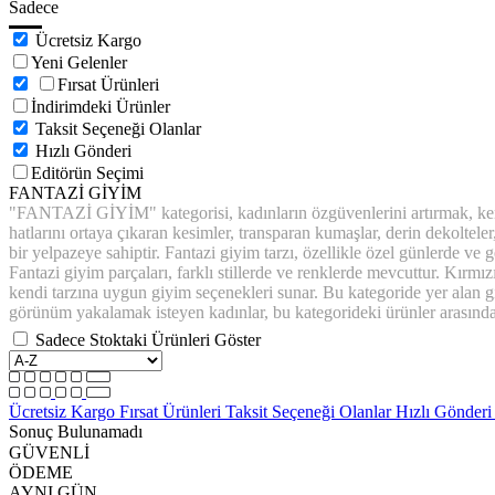
Sadece
Ücretsiz Kargo
Yeni Gelenler
Fırsat Ürünleri
İndirimdeki Ürünler
Taksit Seçeneği Olanlar
Hızlı Gönderi
Editörün Seçimi
FANTAZİ GİYİM
"FANTAZİ GİYİM" kategorisi, kadınların özgüvenlerini artırmak, kendile
hatlarını ortaya çıkaran kesimler, transparan kumaşlar, derin dekolteler, 
bir yelpazeye sahiptir. Fantazi giyim tarzı, özellikle özel günlerde ve 
Fantazi giyim parçaları, farklı stillerde ve renklerde mevcuttur. Kırmız
kendi tarzına uygun giyim seçenekleri sunar. Bu kategoride yer alan giyi
görünüm yakalamak isteyen kadınlar, bu kategorideki ürünler arasında
Sadece Stoktaki Ürünleri Göster
Ücretsiz Kargo
Fırsat Ürünleri
Taksit Seçeneği Olanlar
Hızlı Gönder
Sonuç Bulunamadı
GÜVENLİ
ÖDEME
AYNI GÜN