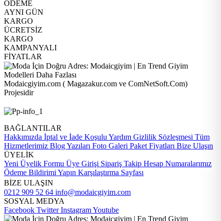
ÖDEME
AYNI GÜN
KARGO
ÜCRETSİZ
KARGO
KAMPANYALI
FİYATLAR
Modaicgiyim.com ( Magazakur.com ve ComNetSoft.Com)
Projesidir
BAĞLANTILAR
Hakkımızda
İptal ve İade Koşulu
Yardım
Gizlilik Sözleşmesi
Tüm
Hizmetlerimiz
Blog Yazıları
Foto Galeri
Paket Fiyatları
Bize Ulaşın
ÜYELİK
Yeni Üyelik Formu
Üye Girişi
Sipariş Takip
Hesap Numaralarımız
Ödeme Bildirimi Yapın
Karşılaştırma Sayfası
BİZE ULAŞIN
0212 909 52 64
info@modaicgiyim.com
SOSYAL MEDYA
Facebook
Twitter
Instagram
Youtube