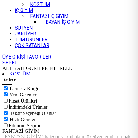
KOSTÜM
İÇ GİYİM
FANTAZİ İÇ GİYİM
BAYAN İÇ GİYİM
SÜTYEN
JARTİYER
TÜM ÜRÜNLER
ÇOK SATANLAR
ÜYE GİRİŞİ
FAVORİLER
SEPET
ALT KATEGORİLER
FİLTRELE
KOSTÜM
Sadece
Ücretsiz Kargo
Yeni Gelenler
Fırsat Ürünleri
İndirimdeki Ürünler
Taksit Seçeneği Olanlar
Hızlı Gönderi
Editörün Seçimi
FANTAZİ GİYİM
"FANTAZİ GİYİM" kategorisi, kadınların özgüvenlerini artırmak,