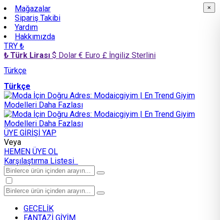
Mağazalar
×
×
Sipariş Takibi
Yardım
Hakkımızda
TRY ₺
₺ Türk Lirası
$ Dolar
€ Euro
£ İngiliz Sterlini
Türkçe
Türkçe
ÜYE GİRİŞİ YAP
Veya
HEMEN ÜYE OL
Karşılaştırma Listesi
GECELİK
FANTAZİ GİYİM