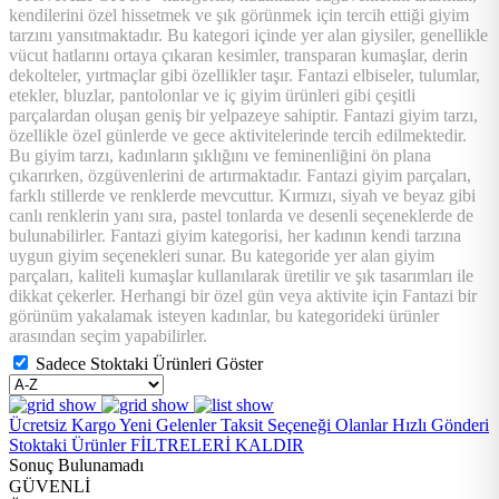
kendilerini özel hissetmek ve şık görünmek için tercih ettiği giyim
tarzını yansıtmaktadır. Bu kategori içinde yer alan giysiler, genellikle
vücut hatlarını ortaya çıkaran kesimler, transparan kumaşlar, derin
dekolteler, yırtmaçlar gibi özellikler taşır. Fantazi elbiseler, tulumlar,
etekler, bluzlar, pantolonlar ve iç giyim ürünleri gibi çeşitli
parçalardan oluşan geniş bir yelpazeye sahiptir. Fantazi giyim tarzı,
özellikle özel günlerde ve gece aktivitelerinde tercih edilmektedir.
Bu giyim tarzı, kadınların şıklığını ve feminenliğini ön plana
çıkarırken, özgüvenlerini de artırmaktadır. Fantazi giyim parçaları,
farklı stillerde ve renklerde mevcuttur. Kırmızı, siyah ve beyaz gibi
canlı renklerin yanı sıra, pastel tonlarda ve desenli seçeneklerde de
bulunabilirler. Fantazi giyim kategorisi, her kadının kendi tarzına
uygun giyim seçenekleri sunar. Bu kategoride yer alan giyim
parçaları, kaliteli kumaşlar kullanılarak üretilir ve şık tasarımları ile
dikkat çekerler. Herhangi bir özel gün veya aktivite için Fantazi bir
görünüm yakalamak isteyen kadınlar, bu kategorideki ürünler
arasından seçim yapabilirler.
Sadece Stoktaki Ürünleri Göster
Ücretsiz Kargo
Yeni Gelenler
Taksit Seçeneği Olanlar
Hızlı Gönderi
Stoktaki Ürünler
FİLTRELERİ KALDIR
Sonuç Bulunamadı
GÜVENLİ