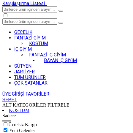
Karşılaştırma Listesi
GECELİK
FANTAZİ GİYİM
KOSTÜM
İÇ GİYİM
FANTAZİ İÇ GİYİM
BAYAN İÇ GİYİM
SÜTYEN
JARTİYER
TÜM ÜRÜNLER
ÇOK SATANLAR
ÜYE GİRİŞİ
FAVORİLER
SEPET
ALT KATEGORİLER
FİLTRELE
KOSTÜM
Sadece
Ücretsiz Kargo
Yeni Gelenler