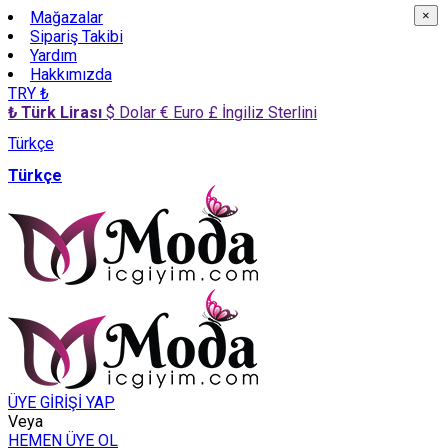
Mağazalar
×
×
Sipariş Takibi
Yardım
Hakkımızda
TRY ₺
₺ Türk Lirası
$ Dolar
€ Euro
£ İngiliz Sterlini
Türkçe
Türkçe
ÜYE GİRİŞİ YAP
Veya
HEMEN ÜYE OL