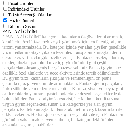
Fırsat Ürünleri
İndirimdeki Ürünler
Taksit Seçeneği Olanlar
Hızlı Gönderi
Editörün Seçimi
FANTAZİ GİYİM
"FANTAZİ GİYİM" kategorisi, kadınların özgüvenlerini artırmak,
kendilerini özel hissetmek ve şık görünmek için tercih ettiği giyim
tarzını yansıtmaktadır. Bu kategori içinde yer alan giysiler, genellikle
vücut hatlarını ortaya çıkaran kesimler, transparan kumaşlar, derin
dekolteler, yırtmaçlar gibi özellikler taşır. Fantazi elbiseler, tulumlar,
etekler, bluzlar, pantolonlar ve iç giyim ürünleri gibi çeşitli
parçalardan oluşan geniş bir yelpazeye sahiptir. Fantazi giyim tarzı,
özellikle özel günlerde ve gece aktivitelerinde tercih edilmektedir.
Bu giyim tarzı, kadınların şıklığını ve feminenliğini ön plana
çıkarırken, özgüvenlerini de artırmaktadır. Fantazi giyim parçaları,
farklı stillerde ve renklerde mevcuttur. Kırmızı, siyah ve beyaz gibi
canlı renklerin yanı sıra, pastel tonlarda ve desenli seçeneklerde de
bulunabilirler. Fantazi giyim kategorisi, her kadının kendi tarzına
uygun giyim seçenekleri sunar. Bu kategoride yer alan giyim
parçaları, kaliteli kumaşlar kullanılarak üretilir ve şık tasarımları ile
dikkat çekerler. Herhangi bir özel gün veya aktivite için Fantazi bir
görünüm yakalamak isteyen kadınlar, bu kategorideki ürünler
arasından seçim yapabilirler.