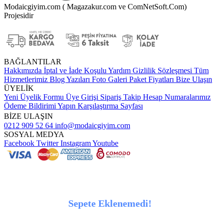
Modaicgiyim.com ( Magazakur.com ve ComNetSoft.Com)
Projesidir
BAĞLANTILAR
Hakkımızda
İptal ve İade Koşulu
Yardım
Gizlilik Sözleşmesi
Tüm
Hizmetlerimiz
Blog Yazıları
Foto Galeri
Paket Fiyatları
Bize Ulaşın
ÜYELİK
Yeni Üyelik Formu
Üye Girişi
Sipariş Takip
Hesap Numaralarımız
Ödeme Bildirimi Yapın
Karşılaştırma Sayfası
BİZE ULAŞIN
0212 909 52 64
info@modaicgiyim.com
SOSYAL MEDYA
Facebook
Twitter
Instagram
Youtube
Sepete Eklenemedi!