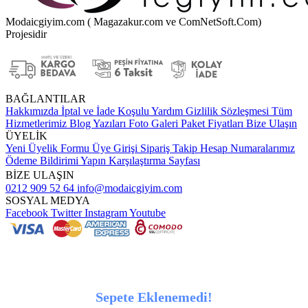
Modaicgiyim.com ( Magazakur.com ve ComNetSoft.Com)
Projesidir
BAĞLANTILAR
Hakkımızda
İptal ve İade Koşulu
Yardım
Gizlilik Sözleşmesi
Tüm
Hizmetlerimiz
Blog Yazıları
Foto Galeri
Paket Fiyatları
Bize Ulaşın
ÜYELİK
Yeni Üyelik Formu
Üye Girişi
Sipariş Takip
Hesap Numaralarımız
Ödeme Bildirimi Yapın
Karşılaştırma Sayfası
BİZE ULAŞIN
0212 909 52 64
info@modaicgiyim.com
SOSYAL MEDYA
Facebook
Twitter
Instagram
Youtube
Sepete Eklenemedi!