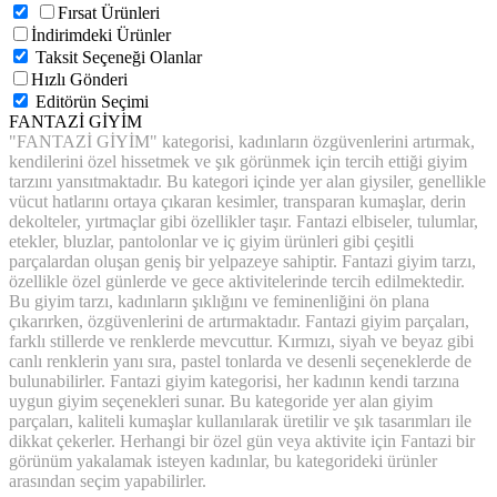
Fırsat Ürünleri
İndirimdeki Ürünler
Taksit Seçeneği Olanlar
Hızlı Gönderi
Editörün Seçimi
FANTAZİ GİYİM
"FANTAZİ GİYİM" kategorisi, kadınların özgüvenlerini artırmak,
kendilerini özel hissetmek ve şık görünmek için tercih ettiği giyim
tarzını yansıtmaktadır. Bu kategori içinde yer alan giysiler, genellikle
vücut hatlarını ortaya çıkaran kesimler, transparan kumaşlar, derin
dekolteler, yırtmaçlar gibi özellikler taşır. Fantazi elbiseler, tulumlar,
etekler, bluzlar, pantolonlar ve iç giyim ürünleri gibi çeşitli
parçalardan oluşan geniş bir yelpazeye sahiptir. Fantazi giyim tarzı,
özellikle özel günlerde ve gece aktivitelerinde tercih edilmektedir.
Bu giyim tarzı, kadınların şıklığını ve feminenliğini ön plana
çıkarırken, özgüvenlerini de artırmaktadır. Fantazi giyim parçaları,
farklı stillerde ve renklerde mevcuttur. Kırmızı, siyah ve beyaz gibi
canlı renklerin yanı sıra, pastel tonlarda ve desenli seçeneklerde de
bulunabilirler. Fantazi giyim kategorisi, her kadının kendi tarzına
uygun giyim seçenekleri sunar. Bu kategoride yer alan giyim
parçaları, kaliteli kumaşlar kullanılarak üretilir ve şık tasarımları ile
dikkat çekerler. Herhangi bir özel gün veya aktivite için Fantazi bir
görünüm yakalamak isteyen kadınlar, bu kategorideki ürünler
arasından seçim yapabilirler.