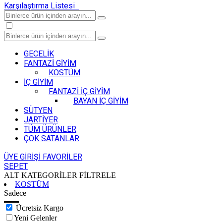
Karşılaştırma Listesi
GECELİK
FANTAZİ GİYİM
KOSTÜM
İÇ GİYİM
FANTAZİ İÇ GİYİM
BAYAN İÇ GİYİM
SÜTYEN
JARTİYER
TÜM ÜRÜNLER
ÇOK SATANLAR
ÜYE GİRİŞİ
FAVORİLER
SEPET
ALT KATEGORİLER
FİLTRELE
KOSTÜM
Sadece
Ücretsiz Kargo
Yeni Gelenler