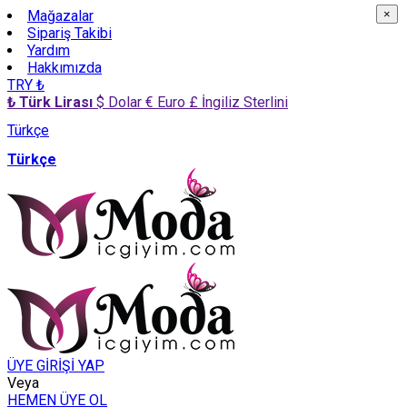
Mağazalar
×
×
Sipariş Takibi
Yardım
Hakkımızda
TRY ₺
₺ Türk Lirası
$ Dolar
€ Euro
£ İngiliz Sterlini
Türkçe
Türkçe
ÜYE GİRİŞİ YAP
Veya
HEMEN ÜYE OL