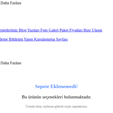
metlerimiz
Blog Yazıları
Foto Galeri
Paket Fiyatları
Bize Ulaşın
eme Bildirimi Yapın
Karşılaştırma Sayfası
Sepete Eklenemedi!
Bu ürünün seçenekleri bulunmaktadır.
Ürünün detay sayfasına giderek seçim yapmalısınız.