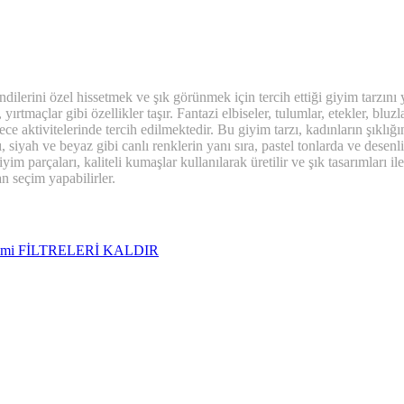
rini özel hissetmek ve şık görünmek için tercih ettiği giyim tarzını ya
yırtmaçlar gibi özellikler taşır. Fantazi elbiseler, tulumlar, etekler, bluz
gece aktivitelerinde tercih edilmektedir. Bu giyim tarzı, kadınların şıklığ
ı, siyah ve beyaz gibi canlı renklerin yanı sıra, pastel tonlarda ve desen
m parçaları, kaliteli kumaşlar kullanılarak üretilir ve şık tasarımları il
n seçim yapabilirler.
imi
FİLTRELERİ KALDIR