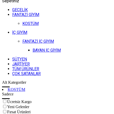
Sepetiniz
GECELİK
FANTAZİ GİYİM
KOSTÜM
İÇ GİYİM
FANTAZİ İÇ GİYİM
BAYAN İÇ GİYİM
SÜTYEN
JARTİYER
TÜM ÜRÜNLER
ÇOK SATANLAR
Alt Kategoriler
KOSTÜM
Sadece
Ücretsiz Kargo
Yeni Gelenler
Fırsat Ürünleri