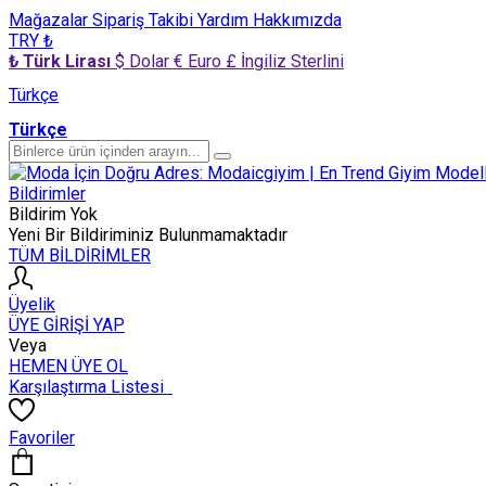
Mağazalar
Sipariş Takibi
Yardım
Hakkımızda
TRY ₺
₺ Türk Lirası
$ Dolar
€ Euro
£ İngiliz Sterlini
Türkçe
Türkçe
Bildirimler
Bildirim Yok
Yeni Bir Bildiriminiz Bulunmamaktadır
TÜM BİLDİRİMLER
Üyelik
ÜYE GİRİŞİ YAP
Veya
HEMEN ÜYE OL
Karşılaştırma Listesi
Favoriler