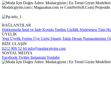
Modaicgiyim.com ( Magazakur.com ve ComNetSoft.Com) Projesidir
BAĞLANTILAR
Hakkımızda
İptal ve İade Koşulu
Yardım
Gizlilik Sözleşmesi
Tüm Hiz
ÜYELİK
Yeni Üyelik Formu
Üye Girişi
Sipariş Takip
Hesap Numaralarımız
Öd
BİZE ULAŞIN
0212 909 52 64
info@modaicgiyim.com
SOSYAL MEDYA
Facebook
Twitter
Instagram
Youtube