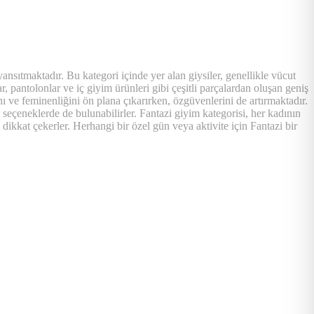
nsıtmaktadır. Bu kategori içinde yer alan giysiler, genellikle vücut
lar, pantolonlar ve iç giyim ürünleri gibi çeşitli parçalardan oluşan geniş
ını ve feminenliğini ön plana çıkarırken, özgüvenlerini de artırmaktadır.
li seçeneklerde de bulunabilirler. Fantazi giyim kategorisi, her kadının
e dikkat çekerler. Herhangi bir özel gün veya aktivite için Fantazi bir