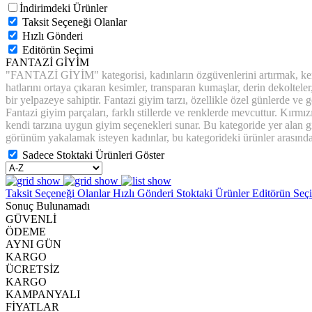
İndirimdeki Ürünler
Taksit Seçeneği Olanlar
Hızlı Gönderi
Editörün Seçimi
FANTAZİ GİYİM
"FANTAZİ GİYİM" kategorisi, kadınların özgüvenlerini artırmak, kendile
hatlarını ortaya çıkaran kesimler, transparan kumaşlar, derin dekolteler, 
bir yelpazeye sahiptir. Fantazi giyim tarzı, özellikle özel günlerde ve 
Fantazi giyim parçaları, farklı stillerde ve renklerde mevcuttur. Kırmız
kendi tarzına uygun giyim seçenekleri sunar. Bu kategoride yer alan giyi
görünüm yakalamak isteyen kadınlar, bu kategorideki ürünler arasında
Sadece Stoktaki Ürünleri Göster
Taksit Seçeneği Olanlar
Hızlı Gönderi
Stoktaki Ürünler
Editörün Seç
Sonuç Bulunamadı
GÜVENLİ
ÖDEME
AYNI GÜN
KARGO
ÜCRETSİZ
KARGO
KAMPANYALI
FİYATLAR