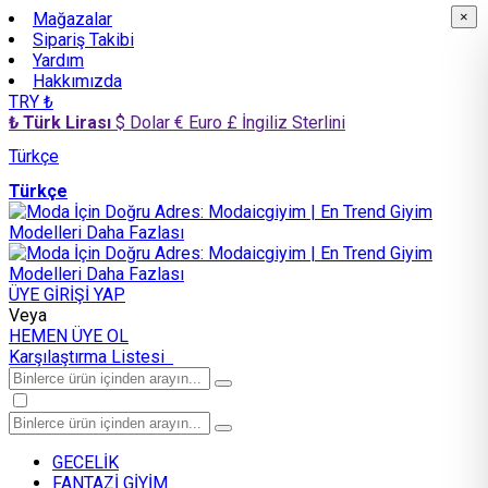
Mağazalar
×
×
Sipariş Takibi
Yardım
Hakkımızda
TRY ₺
₺ Türk Lirası
$ Dolar
€ Euro
£ İngiliz Sterlini
Türkçe
Türkçe
ÜYE GİRİŞİ YAP
Veya
HEMEN ÜYE OL
Karşılaştırma Listesi
GECELİK
FANTAZİ GİYİM