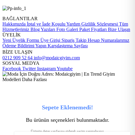
BAĞLANTILAR
Hakkımızda
İptal ve İade Koşulu
Yardım
Gizlilik Sözleşmesi
Tüm
Hizmetlerimiz
Blog Yazıları
Foto Galeri
Paket Fiyatları
Bize Ulaşın
ÜYELİK
Yeni Üyelik Formu
Üye Girişi
Sipariş Takip
Hesap Numaralarımız
Ödeme Bildirimi Yapın
Karşılaştırma Sayfası
BİZE ULAŞIN
0212 909 52 64
info@modaicgiyim.com
SOSYAL MEDYA
Facebook
Twitter
Instagram
Youtube
Sepete Eklenemedi!
Bu ürünün seçenekleri bulunmaktadır.
Ürünün detay sayfasına giderek seçim yapmalısınız.