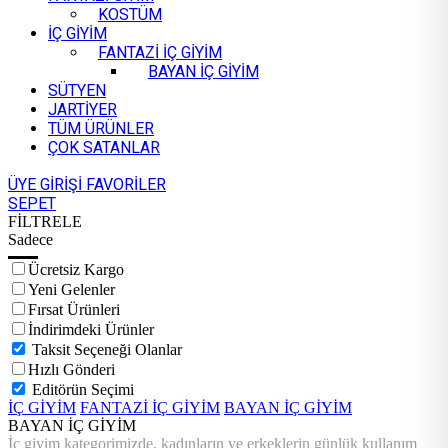
KOSTÜM
İÇ GİYİM
FANTAZİ İÇ GİYİM
BAYAN İÇ GİYİM
SÜTYEN
JARTİYER
TÜM ÜRÜNLER
ÇOK SATANLAR
ÜYE GİRİŞİ
FAVORİLER
SEPET
FİLTRELE
Sadece
Ücretsiz Kargo
Yeni Gelenler
Fırsat Ürünleri
İndirimdeki Ürünler
Taksit Seçeneği Olanlar
Hızlı Gönderi
Editörün Seçimi
İÇ GİYİM
FANTAZİ İÇ GİYİM
BAYAN İÇ GİYİM
BAYAN İÇ GİYİM
İç giyim kategorimizde, kadınların ve erkeklerin günlük kullanım