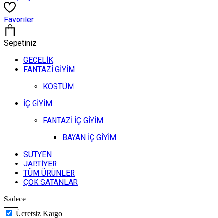
Favoriler
Sepetiniz
GECELİK
FANTAZİ GİYİM
KOSTÜM
İÇ GİYİM
FANTAZİ İÇ GİYİM
BAYAN İÇ GİYİM
SÜTYEN
JARTİYER
TÜM ÜRÜNLER
ÇOK SATANLAR
Sadece
Ücretsiz Kargo