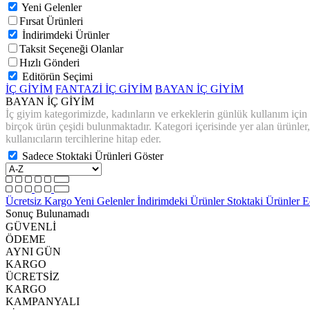
Yeni Gelenler
Fırsat Ürünleri
İndirimdeki Ürünler
Taksit Seçeneği Olanlar
Hızlı Gönderi
Editörün Seçimi
İÇ GİYİM
FANTAZİ İÇ GİYİM
BAYAN İÇ GİYİM
BAYAN İÇ GİYİM
İç giyim kategorimizde, kadınların ve erkeklerin günlük kullanım için rah
birçok ürün çeşidi bulunmaktadır. Kategori içerisinde yer alan ürünler, 
kullanıcıların tercihlerine hitap eder.
Sadece Stoktaki Ürünleri Göster
Ücretsiz Kargo
Yeni Gelenler
İndirimdeki Ürünler
Stoktaki Ürünler
E
Sonuç Bulunamadı
GÜVENLİ
ÖDEME
AYNI GÜN
KARGO
ÜCRETSİZ
KARGO
KAMPANYALI