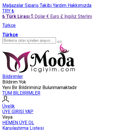
Mağazalar
Sipariş Takibi
Yardım
Hakkımızda
TRY ₺
₺ Türk Lirası
$ Dolar
€ Euro
£ İngiliz Sterlini
Türkçe
Türkçe
Bildirimler
Bildirim Yok
Yeni Bir Bildiriminiz Bulunmamaktadır
TÜM BİLDİRİMLER
Üyelik
ÜYE GİRİŞİ YAP
Veya
HEMEN ÜYE OL
Karşılaştırma Listesi