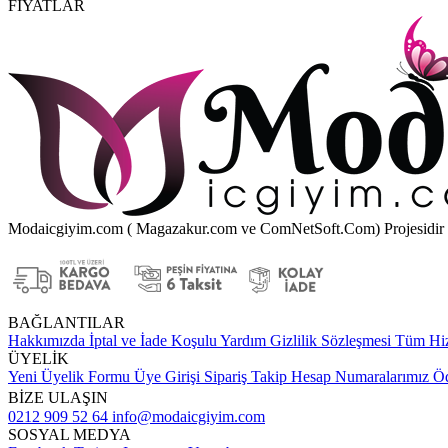
FİYATLAR
Modaicgiyim.com ( Magazakur.com ve ComNetSoft.Com) Projesidir
BAĞLANTILAR
Hakkımızda
İptal ve İade Koşulu
Yardım
Gizlilik Sözleşmesi
Tüm Hiz
ÜYELİK
Yeni Üyelik Formu
Üye Girişi
Sipariş Takip
Hesap Numaralarımız
Öd
BİZE ULAŞIN
0212 909 52 64
info@modaicgiyim.com
SOSYAL MEDYA