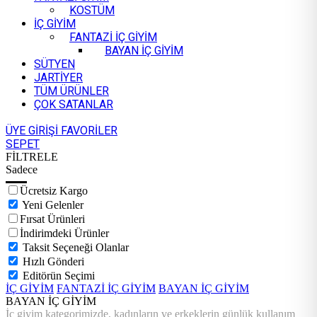
KOSTÜM
İÇ GİYİM
FANTAZİ İÇ GİYİM
BAYAN İÇ GİYİM
SÜTYEN
JARTİYER
TÜM ÜRÜNLER
ÇOK SATANLAR
ÜYE GİRİŞİ
FAVORİLER
SEPET
FİLTRELE
Sadece
Ücretsiz Kargo
Yeni Gelenler
Fırsat Ürünleri
İndirimdeki Ürünler
Taksit Seçeneği Olanlar
Hızlı Gönderi
Editörün Seçimi
İÇ GİYİM
FANTAZİ İÇ GİYİM
BAYAN İÇ GİYİM
BAYAN İÇ GİYİM
İç giyim kategorimizde, kadınların ve erkeklerin günlük kullanım