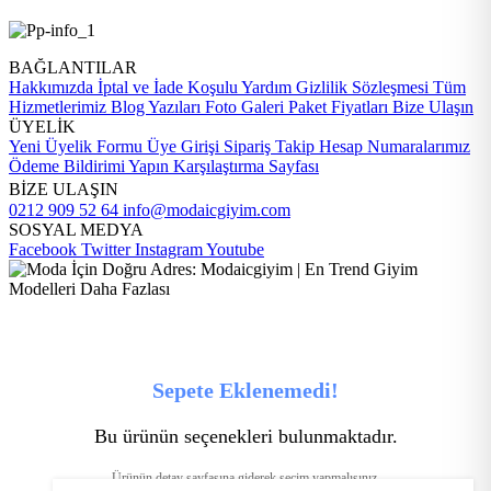
BAĞLANTILAR
Hakkımızda
İptal ve İade Koşulu
Yardım
Gizlilik Sözleşmesi
Tüm
Hizmetlerimiz
Blog Yazıları
Foto Galeri
Paket Fiyatları
Bize Ulaşın
ÜYELİK
Yeni Üyelik Formu
Üye Girişi
Sipariş Takip
Hesap Numaralarımız
Ödeme Bildirimi Yapın
Karşılaştırma Sayfası
BİZE ULAŞIN
0212 909 52 64
info@modaicgiyim.com
SOSYAL MEDYA
Facebook
Twitter
Instagram
Youtube
Sepete Eklenemedi!
Bu ürünün seçenekleri bulunmaktadır.
Ürünün detay sayfasına giderek seçim yapmalısınız.