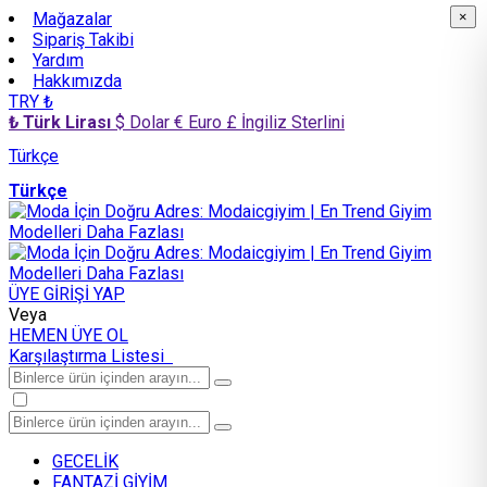
Mağazalar
×
×
Sipariş Takibi
Yardım
Hakkımızda
TRY ₺
₺ Türk Lirası
$ Dolar
€ Euro
£ İngiliz Sterlini
Türkçe
Türkçe
ÜYE GİRİŞİ YAP
Veya
HEMEN ÜYE OL
Karşılaştırma Listesi
GECELİK
FANTAZİ GİYİM